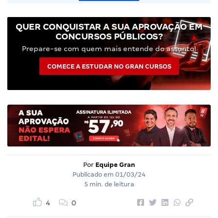
QUER CONQUISTAR A SUA APROVAÇÃO EM
CONCURSOS PÚBLICOS?
Prepare-se com quem mais entende do assunto!
COMECE A ESTUDAR NO GRAN CURSOS
Por
Equipe Gran
Publicado em
01/03/24
5 min. de leitura
4
0