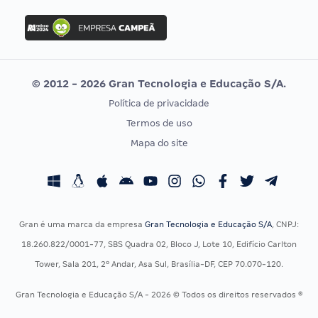
FGV
Concurso Ibama
Idecan
Concurso MPU
Selecon
Editais publicados
Uniase
© 2012 - 2026 Gran Tecnologia e Educação S/A.
Vunesp
Política de privacidade
CONCURSOS POR PROFISSÃO
EXAME DE ORDEM
Termos de uso
Concursos Administrativos
OAB
Mapa do site
Concursos Educação
Prova OAB
Concursos Fiscais
Calendário OAB
Concursos Jurídicos
Questões OAB
Concursos Militares
Recursos OAB
Gran é uma marca da empresa
Gran Tecnologia e Educação S/A
, CNPJ:
Concursos Policiais
Exame de Ordem
18.260.822/0001-77, SBS Quadra 02, Bloco J, Lote 10, Edifício Carlton
Concursos Saúde
Tower, Sala 201, 2º Andar, Asa Sul, Brasília-DF, CEP 70.070-120.
Concursos Tribunais
Gran Tecnologia e Educação S/A - 2026 © Todos os direitos reservados ®
Residência Multiprofissional