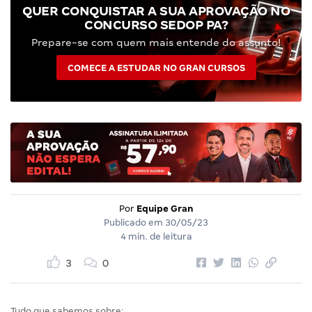
QUER CONQUISTAR A SUA APROVAÇÃO NO
CONCURSO SEDOP PA?
Prepare-se com quem mais entende do assunto!
COMECE A ESTUDAR NO GRAN CURSOS
Por
Equipe Gran
Publicado em
30/05/23
4 min. de leitura
3
0
Tudo que sabemos sobre: