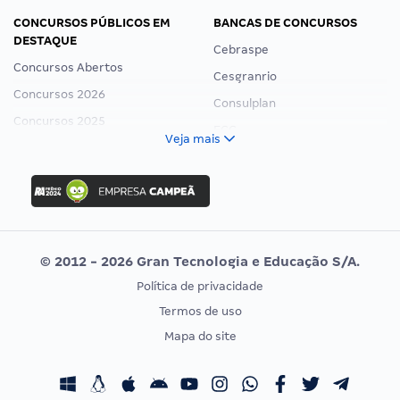
CONCURSOS PÚBLICOS EM
BANCAS DE CONCURSOS
DESTAQUE
Cebraspe
Concursos Abertos
Cesgranrio
Concursos 2026
Consulplan
Concursos 2025
FCC
Veja mais
Concurso Nacional Unificado
FGV
Concurso Ibama
Idecan
Concurso MPU
Selecon
Editais publicados
Uniase
© 2012 - 2026 Gran Tecnologia e Educação S/A.
Vunesp
Política de privacidade
CONCURSOS POR PROFISSÃO
EXAME DE ORDEM
Termos de uso
Concursos Administrativos
OAB
Mapa do site
Concursos Educação
Prova OAB
Concursos Fiscais
Calendário OAB