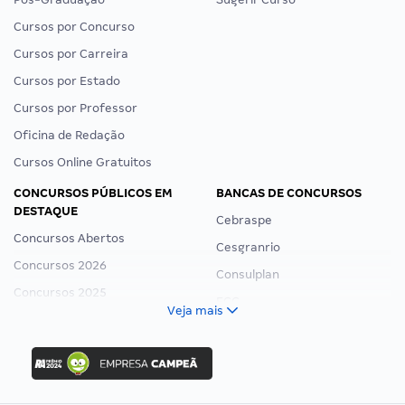
Cursos por Concurso
Cursos por Carreira
Cursos por Estado
Cursos por Professor
Oficina de Redação
Cursos Online Gratuitos
CONCURSOS PÚBLICOS EM
BANCAS DE CONCURSOS
DESTAQUE
Cebraspe
Concursos Abertos
Cesgranrio
Concursos 2026
Consulplan
Concursos 2025
FCC
Veja mais
Concurso Nacional Unificado
FGV
Concurso Ibama
Idecan
Concurso MPU
Selecon
Editais publicados