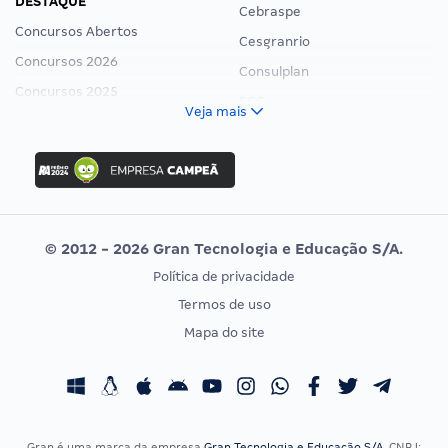
DESTAQUE
Cebraspe
Concursos Abertos
Cesgranrio
Concursos 2026
Consulplan
Concursos 2025
FCC
Veja mais
Concurso Nacional Unificado
FGV
Concurso Ibama
Idecan
Concurso MPU
Selecon
Editais publicados
Uniase
© 2012 - 2026 Gran Tecnologia e Educação S/A.
Vunesp
Política de privacidade
CONCURSOS POR PROFISSÃO
EXAME DE ORDEM
Termos de uso
Concursos Administrativos
OAB
Mapa do site
Concursos Educação
Prova OAB
Concursos Fiscais
Calendário OAB
Concursos Jurídicos
Questões OAB
Concursos Militares
Recursos OAB
Gran é uma marca da empresa
Gran Tecnologia e Educação S/A
, CNPJ: