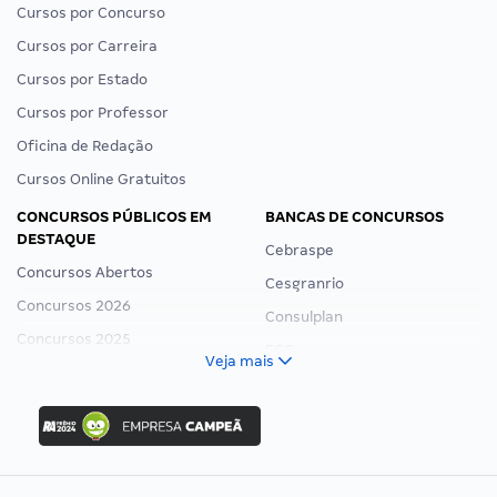
Cursos por Concurso
Cursos por Carreira
Cursos por Estado
Cursos por Professor
Oficina de Redação
Cursos Online Gratuitos
CONCURSOS PÚBLICOS EM
BANCAS DE CONCURSOS
DESTAQUE
Cebraspe
Concursos Abertos
Cesgranrio
Concursos 2026
Consulplan
Concursos 2025
FCC
Veja mais
Concurso Nacional Unificado
FGV
Concurso Ibama
Idecan
Concurso MPU
Selecon
Editais publicados
Uniase