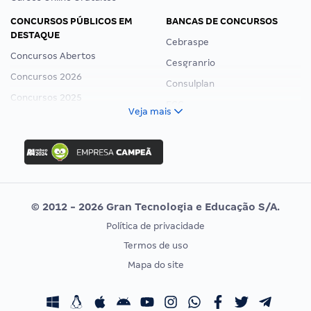
CONCURSOS PÚBLICOS EM
BANCAS DE CONCURSOS
DESTAQUE
Cebraspe
Concursos Abertos
Cesgranrio
Concursos 2026
Consulplan
Concursos 2025
FCC
Veja mais
Concurso Nacional Unificado
FGV
Concurso Ibama
Idecan
Concurso MPU
Selecon
Editais publicados
Uniase
© 2012 - 2026 Gran Tecnologia e Educação S/A.
Vunesp
Política de privacidade
CONCURSOS POR PROFISSÃO
EXAME DE ORDEM
Termos de uso
Concursos Administrativos
OAB
Mapa do site
Concursos Educação
Prova OAB
Concursos Fiscais
Calendário OAB