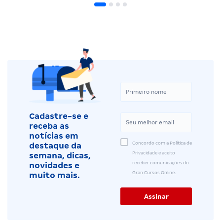
Cadastre-se e
receba as
notícias em
Concordo com a Política de
destaque da
Privacidade e aceito
semana, dicas,
receber comunicações do
novidades e
Gran Cursos Online.
muito mais.