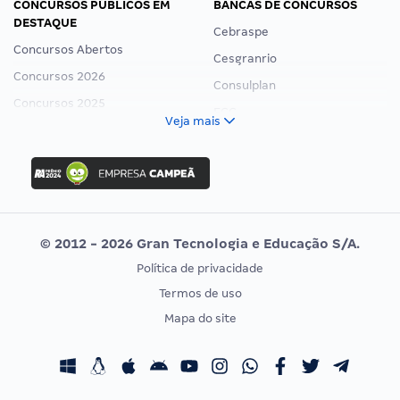
CONCURSOS PÚBLICOS EM
BANCAS DE CONCURSOS
DESTAQUE
Cebraspe
Concursos Abertos
Cesgranrio
Concursos 2026
Consulplan
Concursos 2025
FCC
Veja mais
Concurso Nacional Unificado
FGV
Concurso Ibama
Idecan
Concurso MPU
Selecon
Editais publicados
Uniase
© 2012 - 2026 Gran Tecnologia e Educação S/A.
Vunesp
Política de privacidade
CONCURSOS POR PROFISSÃO
EXAME DE ORDEM
Termos de uso
Concursos Administrativos
OAB
Mapa do site
Concursos Educação
Prova OAB
Concursos Fiscais
Calendário OAB
Concursos Jurídicos
Questões OAB