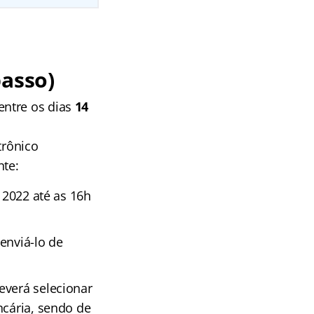
passo)
ntre os dias
14
trônico
nte:
 2022 até as 16h
enviá-lo de
everá selecionar
ncária, sendo de