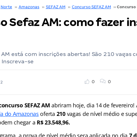
Norte
››
Amazonas
››
SEFAZ AM
››
Concurso SEFAZ AM
››
o Sefaz AM: como fazer in
AM está com inscrições abertas! São 210 vagas co
. Inscreva-se
0
0
22
concurso SEFAZ AM
abriram hoje, dia 14 de fevereiro!
da do Amazonas
oferta
210
vagas de nível médio e supe
odem chegar a
R$ 23.548,96.
rama, a prova de nível médio sera aplicada no dia
7 