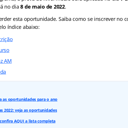
rá no dia
8 de maio de 2022
.
rder esta oportunidade. Saiba como se inscrever no 
o índice abaixo:
crição
urso
az AM
ada
a as oportunidades para o ano
 2022: veja as oportunidades
confira AQUI a lista completa