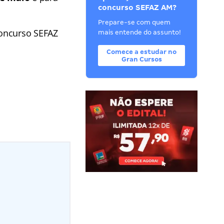
concurso SEFAZ AM?
Prepare-se com quem
concurso SEFAZ
mais entende do assunto!
Comece a estudar no
Gran Cursos