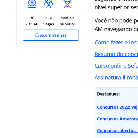
nível superior se
R$
210
Médio e
Você não pode pe
23.548
vagas
superior
AM navegando pel
Acompanhar
Como fazer a ins
Resumo do conc
Curso online Sef
Assinatura Ilimit
Destaques:
Concursos 2022: vej
Concursos Amazonas
Concursos abertos: 