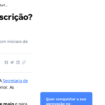
Concurso Sefaz AM: como fazer inscrição? Confira
scrição?
m iniciais de
 A
Secretaria de
rior. As
Quer conquistar a sua
de maio
e para
aprovação no