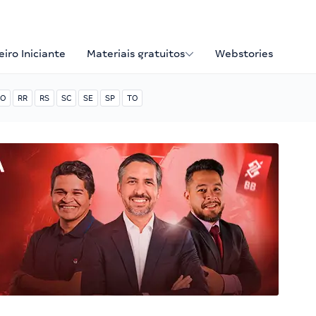
iro Iniciante
Materiais gratuitos
Webstories
O
RR
RS
SC
SE
SP
TO