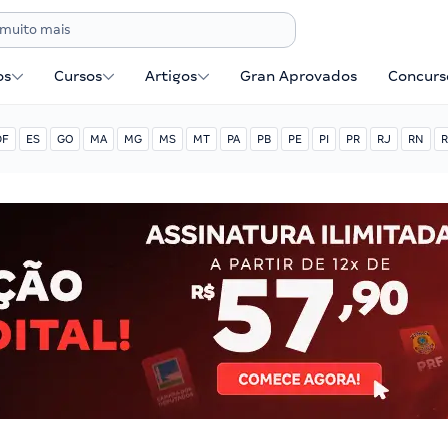
os
Cursos
Artigos
Gran Aprovados
Concurse
DF
ES
GO
MA
MG
MS
MT
PA
PB
PE
PI
PR
RJ
RN
R