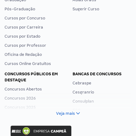
Pós-Graduação
Sugerir Curso
Cursos por Concurso
Cursos por Carreira
Cursos por Estado
Cursos por Professor
Oficina de Redação
Cursos Online Gratuitos
CONCURSOS PÚBLICOS EM
BANCAS DE CONCURSOS
DESTAQUE
Cebraspe
Concursos Abertos
Cesgranrio
Concursos 2026
Consulplan
Concursos 2025
FCC
Veja mais
Concurso Nacional Unificado
FGV
Concurso Ibama
Idecan
Concurso MPU