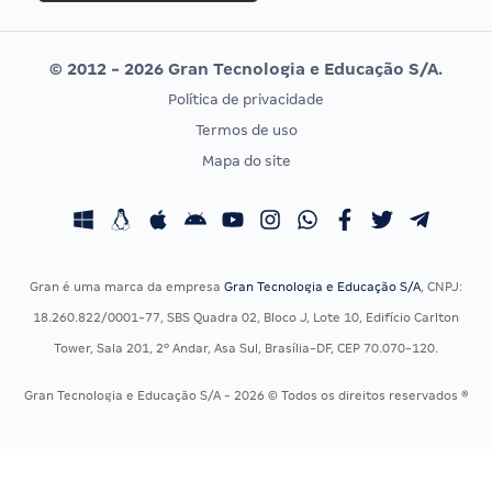
Selecon
Editais publicados
Uniase
© 2012 - 2026 Gran Tecnologia e Educação S/A.
Vunesp
Política de privacidade
CONCURSOS POR PROFISSÃO
EXAME DE ORDEM
Termos de uso
Concursos Administrativos
OAB
Mapa do site
Concursos Educação
Prova OAB
Concursos Fiscais
Calendário OAB
Concursos Jurídicos
Questões OAB
Concursos Militares
Recursos OAB
Gran é uma marca da empresa
Gran Tecnologia e Educação S/A
, CNPJ:
Concursos Policiais
Exame de Ordem
18.260.822/0001-77, SBS Quadra 02, Bloco J, Lote 10, Edifício Carlton
Concursos Saúde
Tower, Sala 201, 2º Andar, Asa Sul, Brasília-DF, CEP 70.070-120.
Concursos Tribunais
Gran Tecnologia e Educação S/A - 2026 © Todos os direitos reservados ®
Residência Multiprofissional