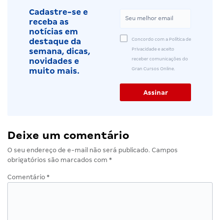
Cadastre-se e
receba as
notícias em
Concordo com a Política de
destaque da
Privacidade e aceito
semana, dicas,
receber comunicações do
novidades e
Gran Cursos Online.
muito mais.
Deixe um comentário
O seu endereço de e-mail não será publicado.
Campos
obrigatórios são marcados com
*
Comentário
*