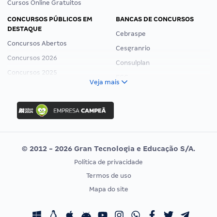
Cursos Online Gratuitos
CONCURSOS PÚBLICOS EM
BANCAS DE CONCURSOS
DESTAQUE
Cebraspe
Concursos Abertos
Cesgranrio
Concursos 2026
Consulplan
Concursos 2025
FCC
Veja mais
Concurso Nacional Unificado
FGV
Concurso Ibama
Idecan
Concurso MPU
Selecon
Editais publicados
Uniase
© 2012 - 2026 Gran Tecnologia e Educação S/A.
Vunesp
Política de privacidade
CONCURSOS POR PROFISSÃO
EXAME DE ORDEM
Termos de uso
Concursos Administrativos
OAB
Mapa do site
Concursos Educação
Prova OAB
Concursos Fiscais
Calendário OAB