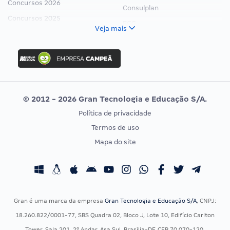
Concursos 2026
Consulplan
Concursos 2025
FCC
Veja mais
Concurso Nacional Unificado
FGV
Concurso Ibama
Idecan
Concurso MPU
Selecon
Editais publicados
Uniase
© 2012 - 2026 Gran Tecnologia e Educação S/A.
Vunesp
Política de privacidade
CONCURSOS POR PROFISSÃO
EXAME DE ORDEM
Termos de uso
Concursos Administrativos
OAB
Mapa do site
Concursos Educação
Prova OAB
Concursos Fiscais
Calendário OAB
Concursos Jurídicos
Questões OAB
Concursos Militares
Recursos OAB
Gran é uma marca da empresa
Gran Tecnologia e Educação S/A
, CNPJ:
Concursos Policiais
Exame de Ordem
18.260.822/0001-77, SBS Quadra 02, Bloco J, Lote 10, Edifício Carlton
Concursos Saúde
Tower, Sala 201, 2º Andar, Asa Sul, Brasília-DF, CEP 70.070-120.