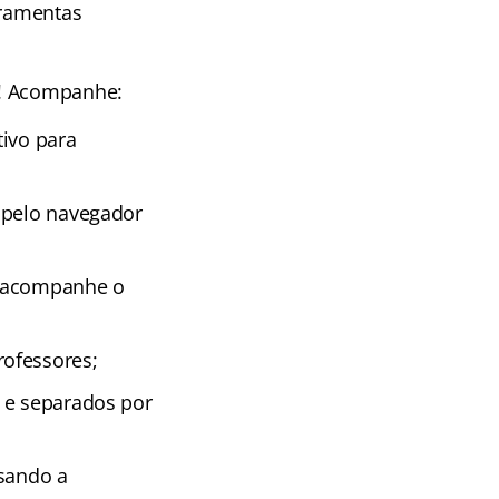
rramentas
! Acompanhe:
tivo para
 pelo navegador
e acompanhe o
rofessores;
 e separados por
isando a