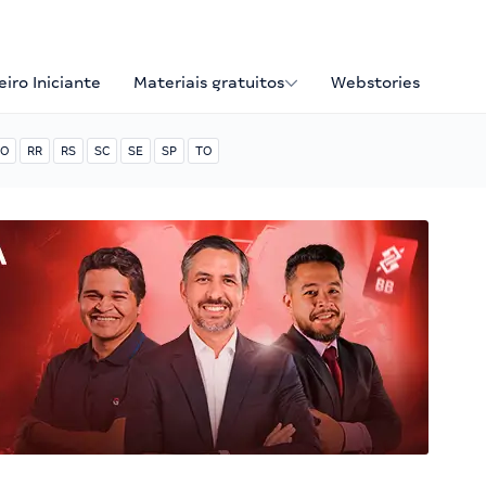
iro Iniciante
Materiais gratuitos
Webstories
O
RR
RS
SC
SE
SP
TO