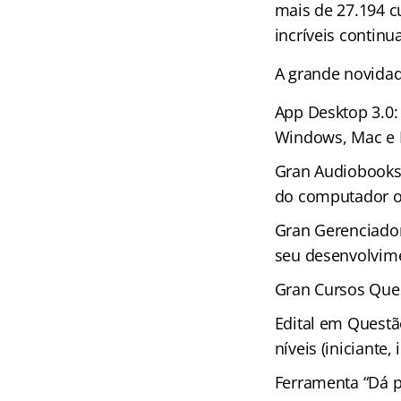
mais de 27.194 c
incríveis continu
A grande novida
App Desktop 3.0:
Windows, Mac e 
Gran Audiobooks 
do computador ou
Gran Gerenciador
seu desenvolvime
Gran Cursos Ques
Edital em Questã
níveis (iniciante
Ferramenta “Dá p