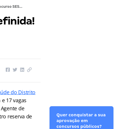
Concurso SES DF Agente: banca definida! Confira!
finida!
aúde do Distrito
 e 17 vagas
 Agente de
Quer conquistar a sua
tro reserva de
aprovação em
concursos públicos?