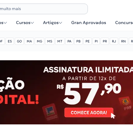
os
Cursos
Artigos
Gran Aprovados
Concurse
DF
ES
GO
MA
MG
MS
MT
PA
PB
PE
PI
PR
RJ
RN
R