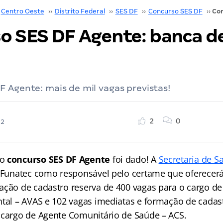
Centro Oeste
››
Distrito Federal
››
SES DF
››
Concurso SES DF
››
o SES DF Agente: banca de
 Agente: mais de mil vagas previstas!
2
0
22
o
concurso SES DF Agente
foi dado! A
Secretaria de S
 Funatec como responsável pelo certame que oferecerá
ação de cadastro reserva de 400 vagas para o cargo de
ntal – AVAS e 102 vagas imediatas e formação de cadas
 cargo de Agente Comunitário de Saúde – ACS.