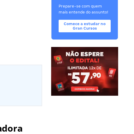
Prepare-se com quem
mais entende do assunto!
Comece a estudar no
Gran Cursos
adora