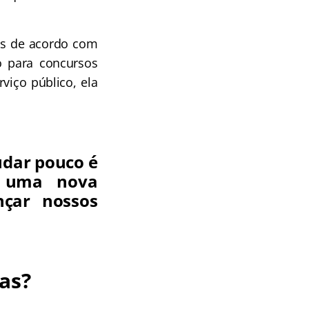
as de acordo com
o para concursos
viço público, ela
udar pouco é
á uma nova
nçar nossos
ras?