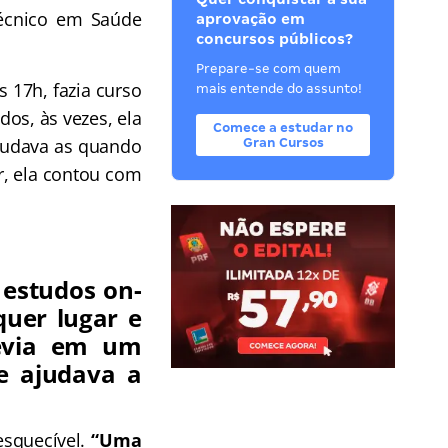
écnico em Saúde
aprovação em
concursos públicos?
Prepare-se com quem
s 17h, fazia curso
mais entende do assunto!
os, às vezes, ela
Comece a estudar no
studava as quando
Gran Cursos
r, ela contou com
estudos on-
quer lugar e
evia em um
e ajudava a
esquecível.
“Uma