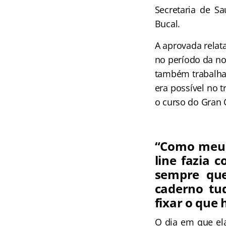
Secretaria de Sa
Bucal.
A aprovada relata
no período da no
também trabalhav
era possível no 
o curso do Gran 
“Como meu 
line fazia 
sempre qu
caderno tu
fixar o que 
O dia em que ela