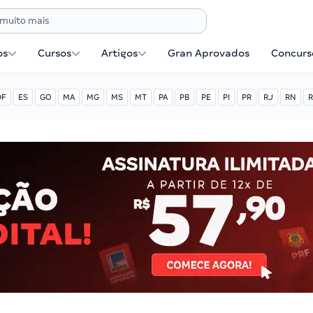
os
Cursos
Artigos
Gran Aprovados
Concurse
DF
ES
GO
MA
MG
MS
MT
PA
PB
PE
PI
PR
RJ
RN
R