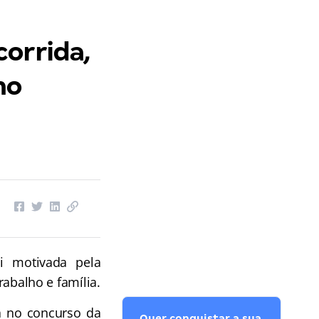
corrida,
no
i motivada pela
rabalho e família.
a no concurso da
Quer conquistar a sua