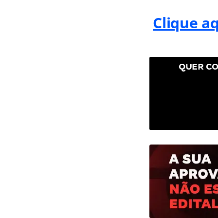
Clique a
QUER CO