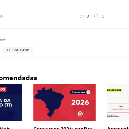
0
0
20
bre:
Eu Sou Gran
ecomendadas
itais
Concursos 2026: confira
Aprovada