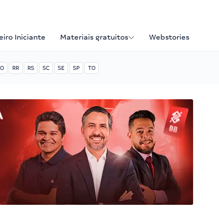
iro Iniciante
Materiais gratuitos
Webstories
O
RR
RS
SC
SE
SP
TO