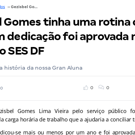
dos
››
Gezisbel Gomes tinha uma rotina corrida, mas com dedicação foi aprovada no concurso SES DF
l Gomes tinha uma rotina 
 dedicação foi aprovada 
o SES DF
a história da nossa Gran Aluna
0
0
20
isbel Gomes Lima Vieira pelo serviço público fo
la carga horária de trabalho que a ajudaria a conciliar t
dedicou-se mais ou menos por um ano e foi aprovad