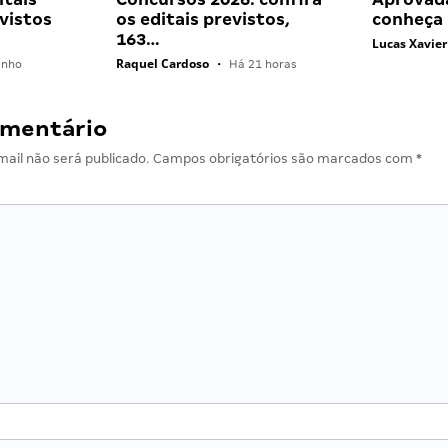
vistos
os editais previstos,
conheça
163…
Lucas Xavier
Raquel Cardoso
unho
•
Há 21 horas
omentário
ail não será publicado.
Campos obrigatórios são marcados com
*