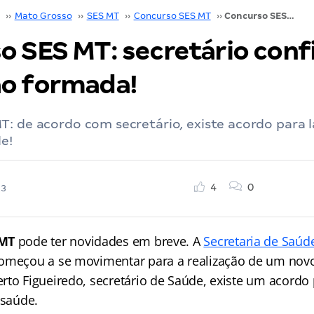
››
Mato Grosso
››
SES MT
››
Concurso SES MT
››
Concurso SES MT: secretário confirma comissão formada!
o SES MT: secretário con
o formada!
: de acordo com secretário, existe acordo para l
e!
4
0
23
 MT
pode ter novidades em breve. A
Secretaria de Saúd
começou a se movimentar para a realização de um nov
rto Figueiredo, secretário de Saúde, existe um acordo 
 saúde.