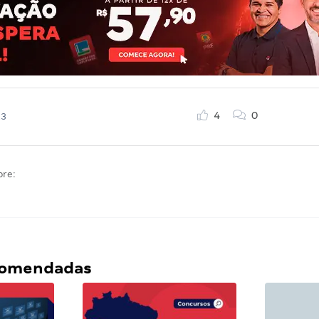
4
0
23
bre:
ecomendadas