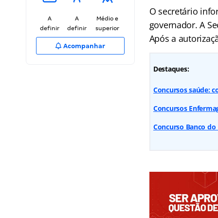
O secretário inf
A
A
Médio e
governador. A Sec
definir
definir
superior
Após a autorizaçã
Acompanhar
Destaques:
Concursos saúde: co
Concursos Enfermage
Concurso Banco do Br