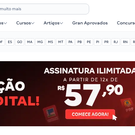
os
Cursos
Artigos
Gran Aprovados
Concurse
DF
ES
GO
MA
MG
MS
MT
PA
PB
PE
PI
PR
RJ
RN
R