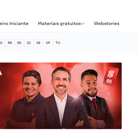
iro Iniciante
Materiais gratuitos
Webstories
O
RR
RS
SC
SE
SP
TO