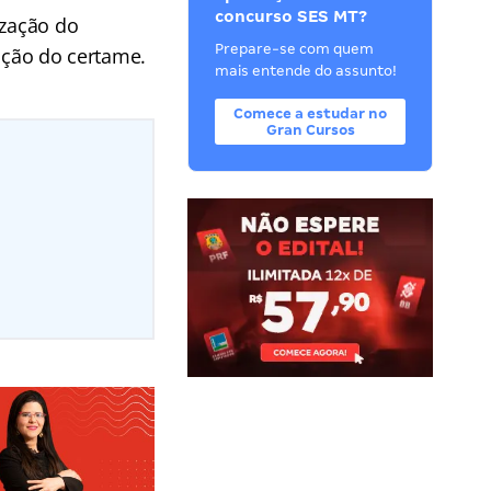
concurso SES MT?
ização do
Prepare-se com quem
zação do certame.
mais entende do assunto!
Comece a estudar no
Gran Cursos