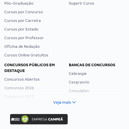
Pós-Graduação
Sugerir Curso
Cursos por Concurso
Cursos por Carreira
Cursos por Estado
Cursos por Professor
Oficina de Redação
Cursos Online Gratuitos
CONCURSOS PÚBLICOS EM
BANCAS DE CONCURSOS
DESTAQUE
Cebraspe
Concursos Abertos
Cesgranrio
Concursos 2026
Consulplan
Concursos 2025
FCC
Veja mais
Concurso Nacional Unificado
FGV
Concurso Ibama
Idecan
Concurso MPU
Selecon