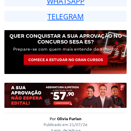
WHATSAPP
TELEGRAM
QUER CONQUISTAR A SUA APROVAÇÃO NO
CONCURSO SESA ES?
Prepare-se com quem mais entende do assunto!
COMECE A ESTUDAR NO GRAN CURSOS
Por
Olivia Furlan
Publicado em
21/07/26
3 min. de leitura