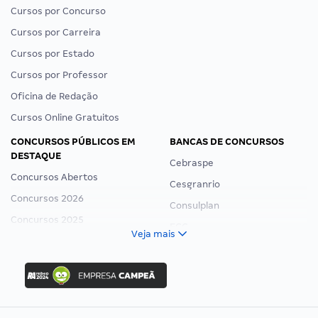
Cursos por Concurso
Cursos por Carreira
Cursos por Estado
Cursos por Professor
Oficina de Redação
Cursos Online Gratuitos
CONCURSOS PÚBLICOS EM
BANCAS DE CONCURSOS
DESTAQUE
Cebraspe
Concursos Abertos
Cesgranrio
Concursos 2026
Consulplan
Concursos 2025
FCC
Veja mais
Concurso Nacional Unificado
FGV
Concurso Ibama
Idecan
Concurso MPU
Selecon
Editais publicados
Uniase