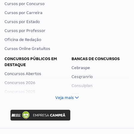
Cursos por Concurso
Cursos por Carreira
Cursos por Estado
Cursos por Professor
Oficina de Redação
Cursos Online Gratuitos
CONCURSOS PÚBLICOS EM
BANCAS DE CONCURSOS
DESTAQUE
Cebraspe
Concursos Abertos
Cesgranrio
Concursos 2026
Consulplan
Concursos 2025
FCC
Veja mais
Concurso Nacional Unificado
FGV
Concurso Ibama
Idecan
Concurso MPU
Selecon
Editais publicados
Uniase