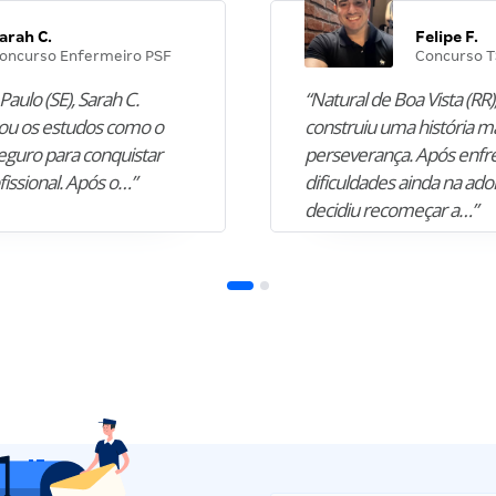
arah C.
Felipe F.
oncurso Enfermeiro PSF
Concurso T
Paulo (SE), Sarah C.
“Natural de Boa Vista (RR),
u os estudos como o
construiu uma história m
guro para conquistar
perseverança. Após enfr
fissional. Após o…”
dificuldades ainda na ado
decidiu recomeçar a…”