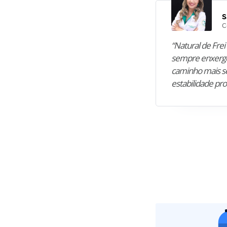
S
C
“Natural de Frei 
sempre enxergo
caminho mais se
estabilidade pro