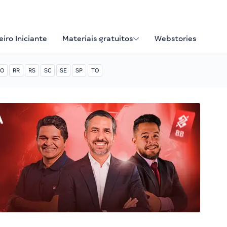
iro Iniciante
Materiais gratuitos
Webstories
O
RR
RS
SC
SE
SP
TO