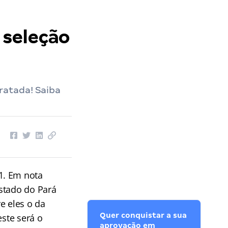
 seleção
ratada! Saiba
1. Em nota
stado do Pará
e eles o da
Quer conquistar a sua
este será o
aprovação em