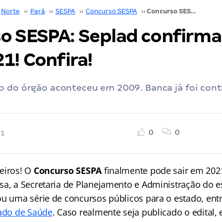
Norte
››
Pará
››
SESPA
››
Concurso SESPA
››
Concurso SESPA: Seplad confirma seleção para 2021! Confira!
o SESPA: Seplad confirma
1! Confira!
o do órgão aconteceu em 2009. Banca já foi cont
0
0
21
eiros! O
Concurso SESPA
finalmente pode sair em 202
sa, a Secretaria de Planejamento e Administração do e
ou uma série de concursos públicos para o estado, entr
tado de Saúde
. Caso realmente seja publicado o edital, 