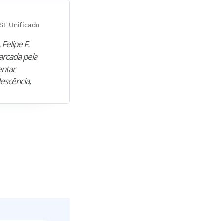
Diana M.
SE Unificado
Concurso SEPLAG CE
 Felipe F.
“Natural de Juazeiro do Norte (CE),
arcada pela
M. encontrou nos estudos o cami
entar
para construir uma nova fase da vi
lescência,
profissional. Após…”