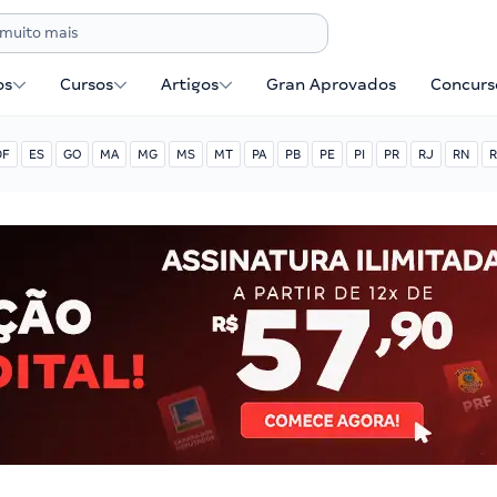
os
Cursos
Artigos
Gran Aprovados
Concurse
DF
ES
GO
MA
MG
MS
MT
PA
PB
PE
PI
PR
RJ
RN
R