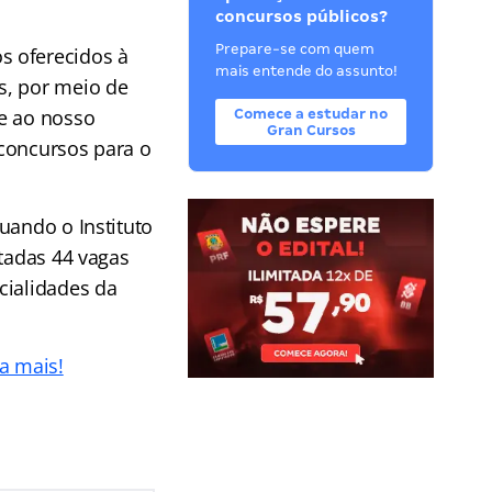
concursos públicos?
Prepare-se com quem
s oferecidos à
mais entende do assunto!
s, por meio de
de ao nosso
Comece a estudar no
Gran Cursos
 concursos para o
uando o Instituto
rtadas 44 vagas
cialidades da
a mais!