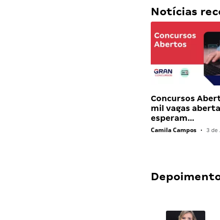
Notícias r
Concursos Abert
mil vagas abert
esperam…
Camila Campos
•
3 de 
Depoimentos