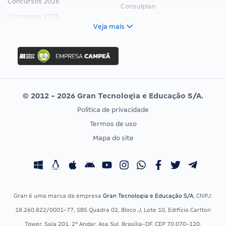
Concursos 2026
Consulplan
Concursos 2025
FCC
Veja mais
Concurso Nacional Unificado
FGV
Concurso Ibama
Idecan
Concurso MPU
Selecon
Editais publicados
Uniase
© 2012 - 2026 Gran Tecnologia e Educação S/A.
Vunesp
Política de privacidade
CONCURSOS POR PROFISSÃO
EXAME DE ORDEM
Termos de uso
Concursos Administrativos
OAB
Mapa do site
Concursos Educação
Prova OAB
Concursos Fiscais
Calendário OAB
Concursos Jurídicos
Questões OAB
Concursos Militares
Recursos OAB
Gran é uma marca da empresa
Gran Tecnologia e Educação S/A
, CNPJ:
Concursos Policiais
Exame de Ordem
18.260.822/0001-77, SBS Quadra 02, Bloco J, Lote 10, Edifício Carlton
Concursos Saúde
Tower, Sala 201, 2º Andar, Asa Sul, Brasília-DF, CEP 70.070-120.