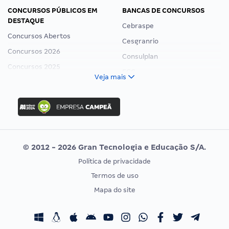
CONCURSOS PÚBLICOS EM
BANCAS DE CONCURSOS
DESTAQUE
Cebraspe
Concursos Abertos
Cesgranrio
Concursos 2026
Consulplan
Concursos 2025
FCC
Veja mais
Concurso Nacional Unificado
FGV
Concurso Ibama
Idecan
Concurso MPU
Selecon
Editais publicados
Uniase
© 2012 - 2026 Gran Tecnologia e Educação S/A.
Vunesp
Política de privacidade
CONCURSOS POR PROFISSÃO
EXAME DE ORDEM
Termos de uso
Concursos Administrativos
OAB
Mapa do site
Concursos Educação
Prova OAB
Concursos Fiscais
Calendário OAB
Concursos Jurídicos
Questões OAB