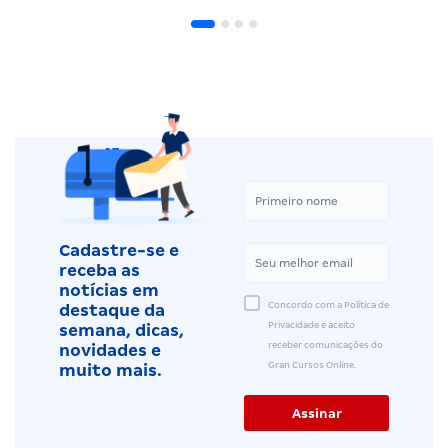
Cadastre-se e
receba as
notícias em
Concordo com a Política de
destaque da
Privacidade e aceito
semana, dicas,
receber comunicações do
novidades e
Gran Cursos Online.
muito mais.