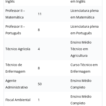
Inglês
em Inglês
Professor II –
Licenciatura plena
11
Matemática
em Matemática
Professor II –
Licenciatura plena
8
Português
em Português
Ensino Médio
Técnico Agrícola
4
Técnico em
Agricultura
Técnico de
Curso Técnico em
8
Enfermagem
Enfermagem
Agente
Ensino Médio
50
Administrativo
Completo
Ensino Médio
Fiscal Ambiental
1
Completo