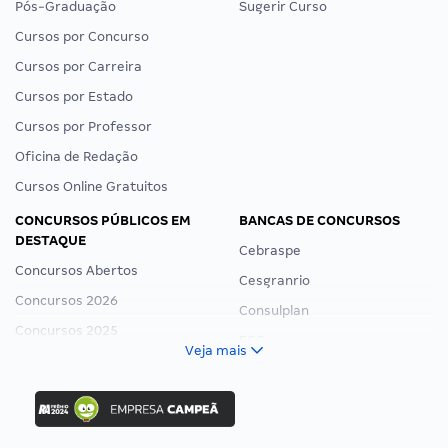
Pós-Graduação
Sugerir Curso
Cursos por Concurso
Cursos por Carreira
Cursos por Estado
Cursos por Professor
Oficina de Redação
Cursos Online Gratuitos
CONCURSOS PÚBLICOS EM
BANCAS DE CONCURSOS
DESTAQUE
Cebraspe
Concursos Abertos
Cesgranrio
Concursos 2026
Consulplan
Concursos 2025
FCC
Veja mais
Concurso Nacional Unificado
FGV
Concurso Ibama
Idecan
Concurso MPU
Selecon