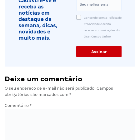
Cadastre-se e
receba as
notícias em
Concordo com a Política de
destaque da
Privacidade e aceito
semana, dicas,
receber comunicações do
novidades e
Gran Cursos Online.
muito mais.
Deixe um comentário
O seu endereço de e-mail não será publicado.
Campos
obrigatórios são marcados com
*
Comentário
*