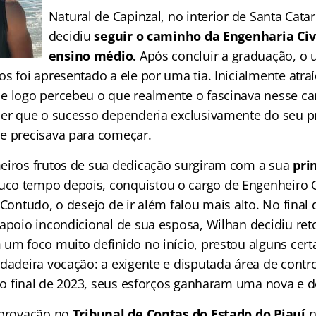
Natural de Capinzal, no interior de Santa Cata
decidiu
seguir o caminho da Engenharia Civi
ensino médio.
Após concluir a graduação, o 
s foi apresentado a ele por uma tia. Inicialmente atra
e logo percebeu o que realmente o fascinava nesse c
ber que o sucesso dependeria exclusivamente do seu pr
e precisava para começar.
eiros frutos de sua dedicação surgiram com a sua
pri
co tempo depois, conquistou o cargo de Engenheiro Ci
 Contudo, o desejo de ir além falou mais alto. No final 
 apoio incondicional de sua esposa, Wilhan decidiu ret
 um foco muito definido no início, prestou alguns cer
rdadeira vocação: a exigente e disputada área de contr
 do final de 2023, seus esforços ganharam uma nova e de
aprovação no
Tribunal de Contas do Estado do Piauí
n