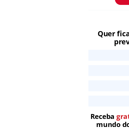
Quer fic
prev
Receba
gra
mundo dos