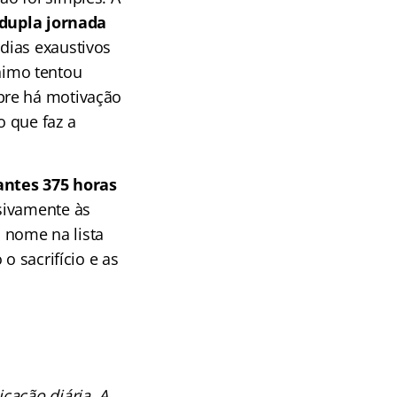
dupla jornada
dias exaustivos
nimo tentou
re há motivação
 que faz a
ntes 375 horas
sivamente às
u nome na lista
o sacrifício e as
cação diária. A