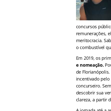
concursos público
remunerações, el
meritocracia. Sa
o combustível qu
Em 2019, os prim
e nomeação.
Pou
de Florianópolis.
incentivado pelo
concurseiro. Sem
descobrir sua ve
clareza, a partir
A jornada até a 