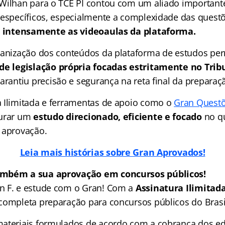
Wilhan para o TCE PI contou com um aliado importante
 específicos, especialmente a complexidade das quest
u intensamente as videoaulas da plataforma.
ganização dos conteúdos da plataforma de estudos per
de legislação própria focadas estritamente no Trib
arantiu precisão e segurança na reta final da preparaç
 Ilimitada e ferramentas de apoio como o
Gran Quest
turar um
estudo direcionado, eficiente e focado
no q
 aprovação.
Leia mais histórias sobre Gran Aprovados!
ambém a sua aprovação em concursos públicos!
n F. e estude com o Gran! Com a
Assinatura Ilimitad
completa preparação para concursos públicos do Brasi
ateriais formulados de acordo com a cobrança dos edi