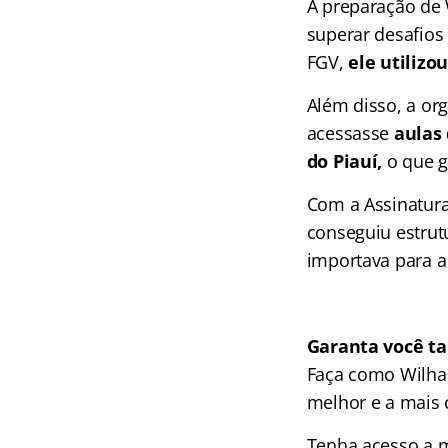
A preparação de 
superar desafios
FGV,
ele utilizo
Além disso, a or
acessasse
aulas 
do Piauí,
o que g
Com a Assinatura
conseguiu estru
importava para a
Garanta você t
Faça como Wilha
melhor e a mais 
Tenha acesso a m