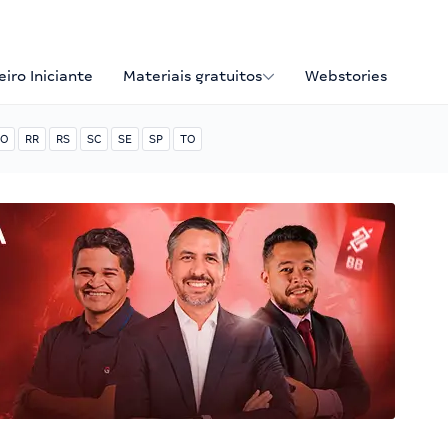
iro Iniciante
Materiais gratuitos
Webstories
O
RR
RS
SC
SE
SP
TO