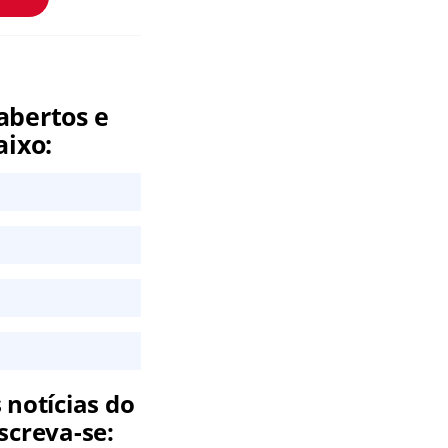
abertos e
aixo:
 notícias do
screva-se: