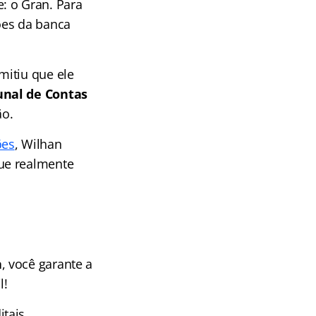
: o Gran. Para
ões da banca
mitiu que ele
unal de Contas
ão.
ões
, Wilhan
ue realmente
a
, você garante a
l!
tais,