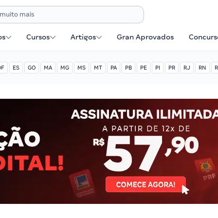
os
Cursos
Artigos
Gran Aprovados
Concurse
DF
ES
GO
MA
MG
MS
MT
PA
PB
PE
PI
PR
RJ
RN
R