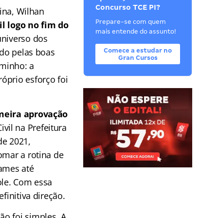
Concurso TCE PI?
rina, Wilhan
Prepare-se com quem
l logo no fim do
mais entende do assunto!
universo dos
ído pelas boas
Comece a estudar no
Gran Cursos
aminho: a
óprio esforço foi
meira aprovação
vil na Prefeitura
de 2021,
omar a rotina de
tames até
ole. Com essa
finitiva direção.
ão foi simples. A