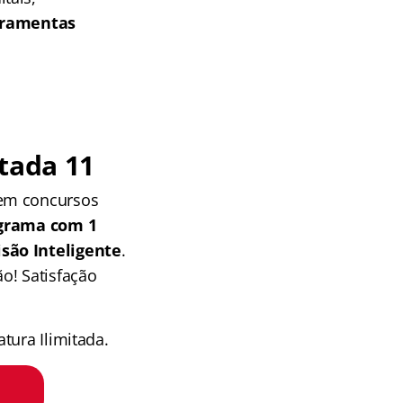
erramentas
tada 11
 em concursos
grama com 1
isão Inteligente
.
o! Satisfação
tura Ilimitada.