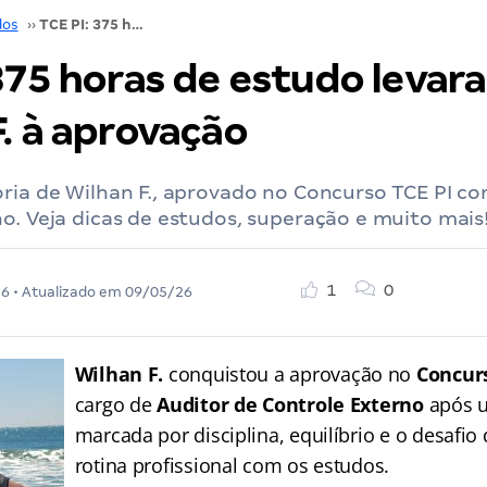
dos
››
TCE PI: 375 horas de estudo levaram Wilhan F. à aprovação
 375 horas de estudo levar
. à aprovação
ria de Wilhan F., aprovado no Concurso TCE PI c
o. Veja dicas de estudos, superação e muito mais
1
0
26
• Atualizado em
09/05/26
Wilhan F.
conquistou a aprovação no
Concurs
cargo de
Auditor de Controle Externo
após u
marcada por disciplina, equilíbrio e o desafio 
rotina profissional com os estudos.