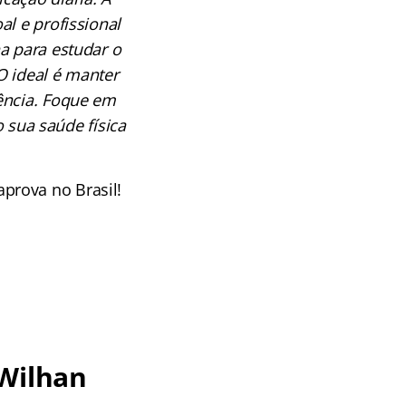
l e profissional
na para estudar o
O ideal é manter
ência. Foque em
 sua saúde física
prova no Brasil!
 Wilhan