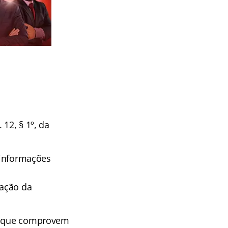
12, § 1º, da
r informações
cação da
os que comprovem