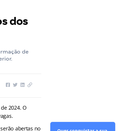
os dos
formação de
rior.
 de 2024. O
vagas.
 serão abertas no
Quer conquistar a sua