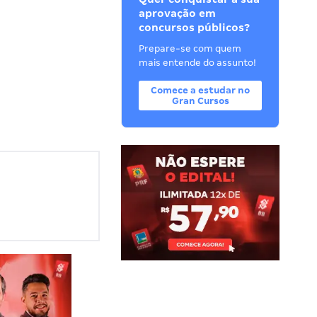
aprovação em
concursos públicos?
Prepare-se com quem
mais entende do assunto!
Comece a estudar no
Gran Cursos