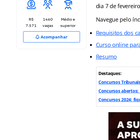
dia 7 de fevereir
Navegue pelo índi
R$
1460
Médio e
7.571
vagas
superior
Requisitos dos c
Acompanhar
Curso online par
Resumo
Destaques:
Concursos Tribunais
Concursos abertos: 
Concursos 2024: fi