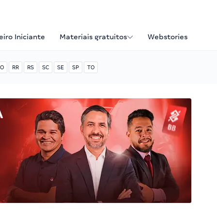
iro Iniciante
Materiais gratuitos
Webstories
O
RR
RS
SC
SE
SP
TO