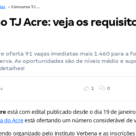
ias
››
Concurso TJ Acre: veja os requisitos dos cargos!
 TJ Acre: veja os requisit
re oferta 91 vagas imediatas mais 1.460 para a 
erva. As oportunidades são de níveis médio e supe
detalhes!
1
0
24
cre
está com edital publicado desde o dia 19 de janeiro
ça do Acre
está ofertando um número considerável de 
endo organizado pelo Instituto Verbena e as inscrições