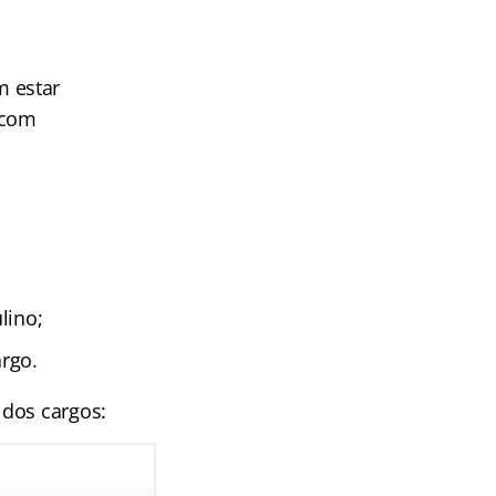
m estar
 com
lino;
argo.
 dos cargos: