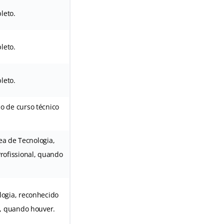
leto.
leto.
leto.
o de curso técnico
ea de Tecnologia,
rofissional, quando
logia, reconhecido
l, quando houver.