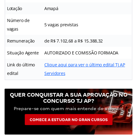
Lotação
Amapá
Número de
5 vagas previstas
vagas
Remuneração
de R$ 7.102,68 a R$ 15.388,32
Situação Agente
AUTORIZADO E COMISSÃO FORMADA
Link do último
Clique aqui para ver o último edital TJ AP
edital
Servidores
QUER CONQUISTAR A SUA APROVAÇÃO NO
CONCURSO TJ AP?
Prepare-se com quem mais entende do assunto!
COMECE A ESTUDAR NO GRAN CURSOS