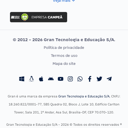
Veja mais
Concurso Nacional Unificado
FGV
Concurso Ibama
Idecan
Concurso MPU
Selecon
Editais publicados
Uniase
© 2012 - 2026 Gran Tecnologia e Educação S/A.
Vunesp
Política de privacidade
CONCURSOS POR PROFISSÃO
EXAME DE ORDEM
Termos de uso
Concursos Administrativos
OAB
Mapa do site
Concursos Educação
Prova OAB
Concursos Fiscais
Calendário OAB
Concursos Jurídicos
Questões OAB
Concursos Militares
Recursos OAB
Gran é uma marca da empresa
Gran Tecnologia e Educação S/A
, CNPJ:
Concursos Policiais
Exame de Ordem
18.260.822/0001-77, SBS Quadra 02, Bloco J, Lote 10, Edifício Carlton
Concursos Saúde
Tower, Sala 201, 2º Andar, Asa Sul, Brasília-DF, CEP 70.070-120.
Concursos Tribunais
Gran Tecnologia e Educação S/A - 2026 © Todos os direitos reservados ®
Residência Multiprofissional