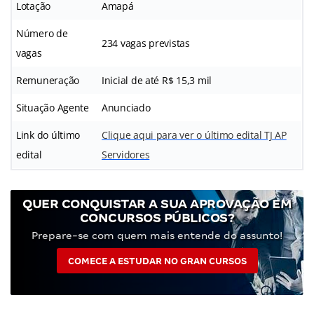
Lotação
Amapá
Número de
234 vagas previstas
vagas
Remuneração
Inicial de até R$ 15,3 mil
Situação Agente
Anunciado
Link do último
Clique aqui para ver o último edital TJ AP
edital
Servidores
QUER CONQUISTAR A SUA APROVAÇÃO EM
CONCURSOS PÚBLICOS?
Prepare-se com quem mais entende do assunto!
COMECE A ESTUDAR NO GRAN CURSOS