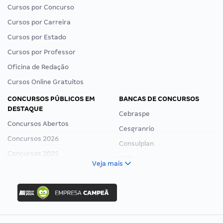
Cursos por Concurso
Cursos por Carreira
Cursos por Estado
Cursos por Professor
Oficina de Redação
Cursos Online Gratuitos
CONCURSOS PÚBLICOS EM
BANCAS DE CONCURSOS
DESTAQUE
Cebraspe
Concursos Abertos
Cesgranrio
Concursos 2026
Consulplan
Concursos 2025
FCC
Veja mais
Concurso Nacional Unificado
FGV
Concurso Ibama
Idecan
Concurso MPU
Selecon
Editais publicados
Uniase