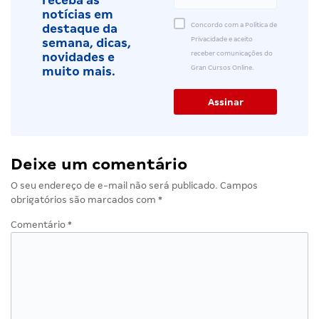
receba as
notícias em
Concordo com a Política de
destaque da
Privacidade e aceito
semana, dicas,
receber comunicações do
novidades e
Gran Cursos Online.
muito mais.
Deixe um comentário
O seu endereço de e-mail não será publicado.
Campos
obrigatórios são marcados com
*
Comentário
*