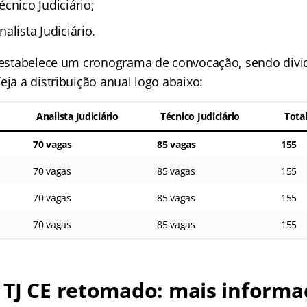
cnico Judiciário;
alista Judiciário.
i estabelece um cronograma de convocação, sendo divi
eja a distribuição anual logo abaixo:
Analista Judiciário
Técnico Judiciário
Tota
70 vagas
85 vagas
155
70 vagas
85 vagas
155
70 vagas
85 vagas
155
70 vagas
85 vagas
155
 TJ CE retomado: mais informa