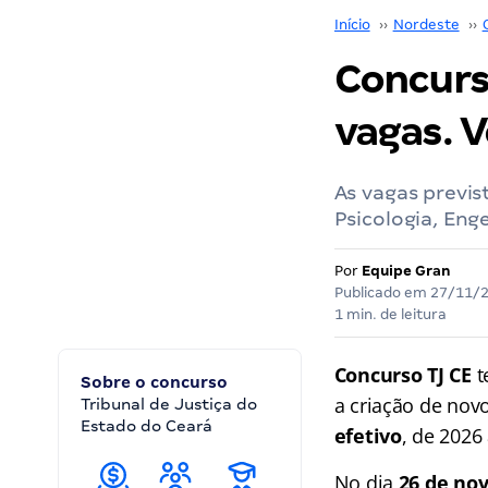
Início
››
Nordeste
››
Concurso
vagas. V
As vagas previs
Psicologia, Enge
Por
Equipe Gran
Publicado em
27/11/
1 min. de leitura
Concurso TJ CE
t
Sobre o concurso
a criação de nov
Tribunal de Justiça do
Estado do Ceará
efetivo
, de 2026
No dia
26 de no