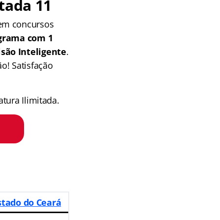
tada 11
 em concursos
grama com 1
isão Inteligente
.
o! Satisfação
tura Ilimitada.
Estado do Ceará