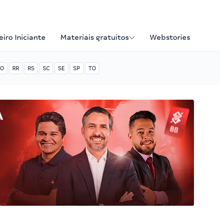
iro Iniciante
Materiais gratuitos
Webstories
O
RR
RS
SC
SE
SP
TO