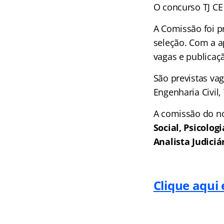
O concurso TJ CE
A Comissão foi p
seleção. Com a a
vagas e publicaçã
São previstas vag
Engenharia Civil,
A comissão do no
Social, Psicologi
Analista Judiciá
Clique aqui