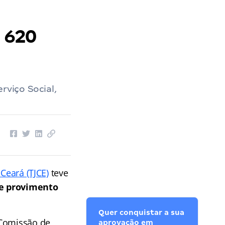
a 620
rviço Social,
 Ceará (TJCE)
teve
de provimento
Quer conquistar a sua
a Comissão de
aprovação em