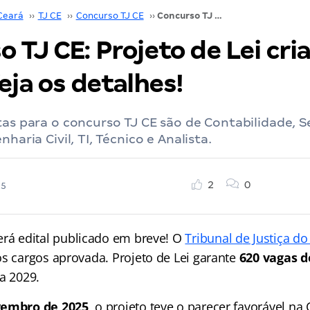
Ceará
››
TJ CE
››
Concurso TJ CE
››
Concurso TJ CE: Projeto de Lei cria 620 vagas. Veja os detalhes!
 TJ CE: Projeto de Lei cri
eja os detalhes!
tas para o concurso TJ CE são de Contabilidade, Se
nharia Civil, TI, Técnico e Analista.
2
0
25
erá edital publicado em breve! O
Tribunal
d
e Justiça do
os cargos aprovada. Projeto de Lei garante
620 vagas 
 a 2029.
vembro de 2025
, o projeto teve o parecer favorável n