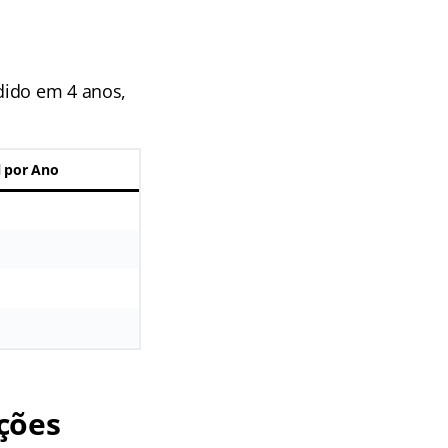
dido em 4 anos,
l por Ano
ções