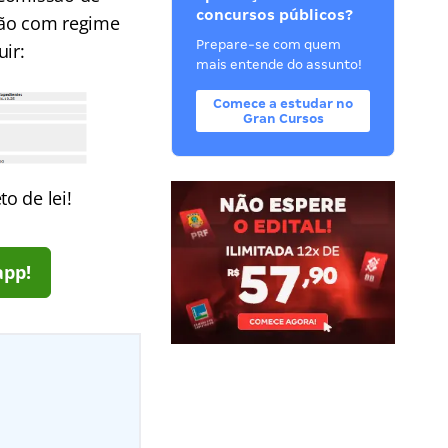
concursos públicos?
ação com regime
Prepare-se com quem
ir:
mais entende do assunto!
Comece a estudar no
Gran Cursos
o de lei!
app!