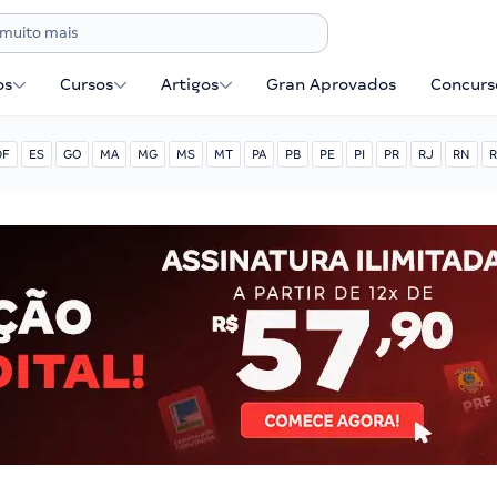
os
Cursos
Artigos
Gran Aprovados
Concurse
DF
ES
GO
MA
MG
MS
MT
PA
PB
PE
PI
PR
RJ
RN
R