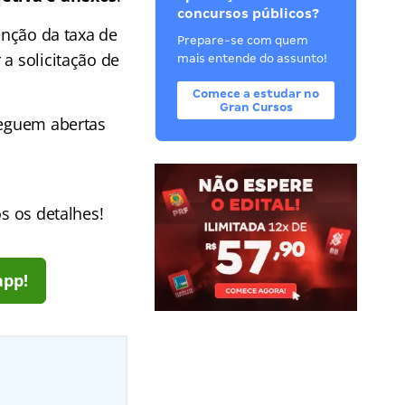
concursos públicos?
senção da taxa de
Prepare-se com quem
 a solicitação de
mais entende do assunto!
Comece a estudar no
Gran Cursos
seguem abertas
s os detalhes!
app!