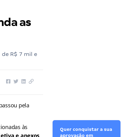
nda as
 de R$ 7 mil e
passou pela
cionadas às
Quer conquistar a sua
jetiva e anexos
.
aprovação em