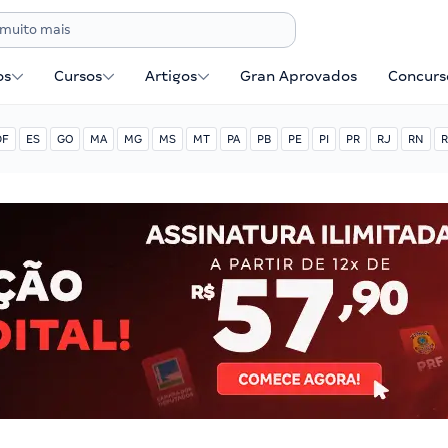
os
Cursos
Artigos
Gran Aprovados
Concurse
DF
ES
GO
MA
MG
MS
MT
PA
PB
PE
PI
PR
RJ
RN
R