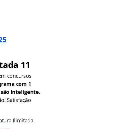
25
tada 11
 em concursos
grama com 1
isão Inteligente
.
o! Satisfação
tura Ilimitada.