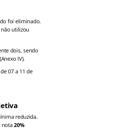
o foi eliminado.
não utilizou
ente dois, sendo
Anexo IV).
de 07 a 11 de
jetiva
mínima reduzida.
 nota
20%