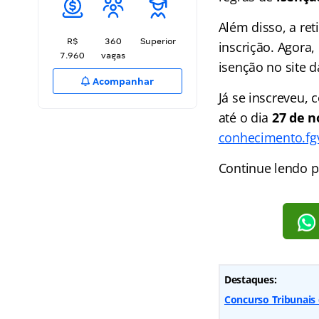
Além disso, a ret
R$
360
Superior
inscrição. Agora
7.960
vagas
isenção no site d
Acompanhar
Já se inscreveu,
até o dia
27 de 
conhecimento.fg
Continue lendo pa
Destaques:
Concurso Tribunais 