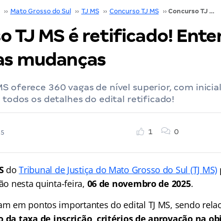
››
Mato Grosso do Sul
››
TJ MS
››
Concurso TJ MS
››
Concurso TJ MS é retificado! Entenda as primeiras mudanças
o TJ MS é retificado! Ente
as mudanças
S oferece 360 vagas de nível superior, com inicial
 todos os detalhes do edital retificado!
1
0
25
S
do
Tribunal de Justiça do Mato Grosso do Sul (TJ MS)
ção nesta quinta-feira,
06 de novembro de 2025
.
ram em pontos importantes do edital TJ MS, sendo rela
o da taxa de inscrição, critérios de aprovação na ob