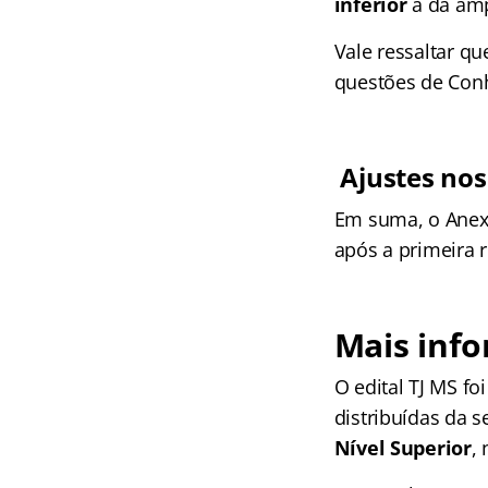
inferior
à da amp
Vale ressaltar q
questões de Conh
Ajustes nos
Em suma, o Anexo 
após a primeira r
Mais info
O edital TJ MS fo
distribuídas da 
Nível Superior
,