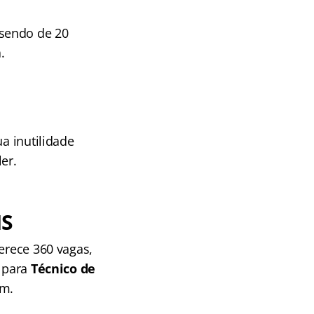
 sendo de 20
.
a inutilidade
er.
MS
erece 360 vagas,
0 para
Técnico de
em.