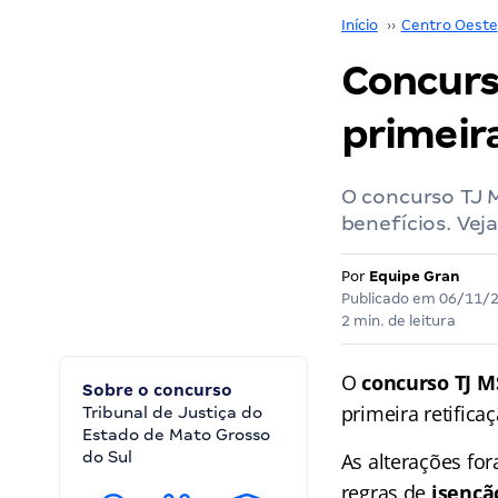
Início
››
Centro Oeste
Concurs
primeir
O concurso TJ M
benefícios. Veja
Por
Equipe Gran
Publicado em
06/11/
2 min. de leitura
O
concurso TJ M
Sobre o concurso
primeira retifica
Tribunal de Justiça do
Estado de Mato Grosso
do Sul
As alterações fo
regras de
isençã