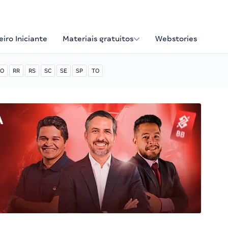
iro Iniciante
Materiais gratuitos
Webstories
O
RR
RS
SC
SE
SP
TO