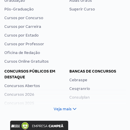
Graduação
Aulas Grátis
Pós-Graduação
Sugerir Curso
Cursos por Concurso
Cursos por Carreira
Cursos por Estado
Cursos por Professor
Oficina de Redação
Cursos Online Gratuitos
CONCURSOS PÚBLICOS EM
BANCAS DE CONCURSOS
DESTAQUE
Cebraspe
Concursos Abertos
Cesgranrio
Concursos 2026
Consulplan
Concursos 2025
FCC
Veja mais
Concurso Nacional Unificado
FGV
Concurso Ibama
Idecan
Concurso MPU