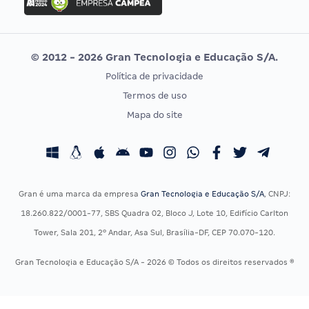
Concurso MPU
Selecon
Editais publicados
Uniase
© 2012 - 2026 Gran Tecnologia e Educação S/A.
Vunesp
Política de privacidade
CONCURSOS POR PROFISSÃO
EXAME DE ORDEM
Termos de uso
Concursos Administrativos
OAB
Mapa do site
Concursos Educação
Prova OAB
Concursos Fiscais
Calendário OAB
Concursos Jurídicos
Questões OAB
Concursos Militares
Recursos OAB
Gran é uma marca da empresa
Gran Tecnologia e Educação S/A
, CNPJ:
Concursos Policiais
Exame de Ordem
18.260.822/0001-77, SBS Quadra 02, Bloco J, Lote 10, Edifício Carlton
Concursos Saúde
Tower, Sala 201, 2º Andar, Asa Sul, Brasília-DF, CEP 70.070-120.
Concursos Tribunais
Gran Tecnologia e Educação S/A - 2026 © Todos os direitos reservados ®
Residência Multiprofissional