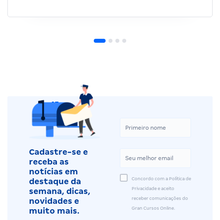
Cadastre-se e
receba as
notícias em
Concordo com a Política de
destaque da
Privacidade e aceito
semana, dicas,
receber comunicações do
novidades e
Gran Cursos Online.
muito mais.