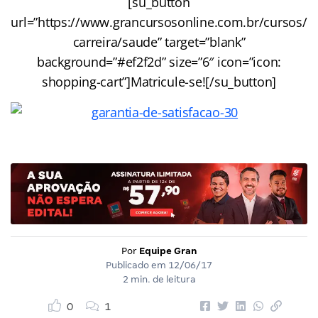
[su_button
url=”https://www.grancursosonline.com.br/cursos/
carreira/saude” target=”blank”
background=”#ef2f2d” size=”6″ icon=”icon:
shopping-cart”]Matricule-se![/su_button]
Por
Equipe Gran
Publicado em
12/06/17
2 min. de leitura
0
1