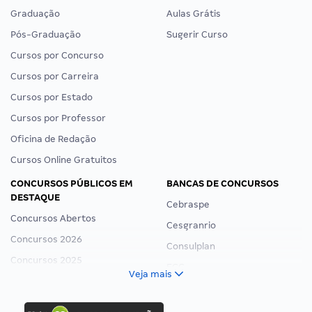
Graduação
Aulas Grátis
Pós-Graduação
Sugerir Curso
Cursos por Concurso
Cursos por Carreira
Cursos por Estado
Cursos por Professor
Oficina de Redação
Cursos Online Gratuitos
CONCURSOS PÚBLICOS EM
BANCAS DE CONCURSOS
DESTAQUE
Cebraspe
Concursos Abertos
Cesgranrio
Concursos 2026
Consulplan
Concursos 2025
FCC
Veja mais
Concurso Nacional Unificado
FGV
Concurso Ibama
Idecan