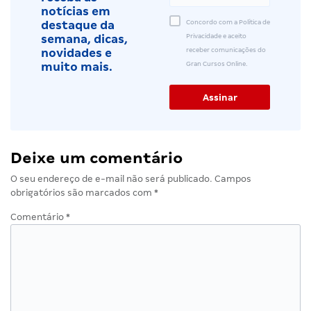
notícias em
Concordo com a Política de
destaque da
Privacidade e aceito
semana, dicas,
receber comunicações do
novidades e
Gran Cursos Online.
muito mais.
Deixe um comentário
O seu endereço de e-mail não será publicado.
Campos
obrigatórios são marcados com
*
Comentário
*