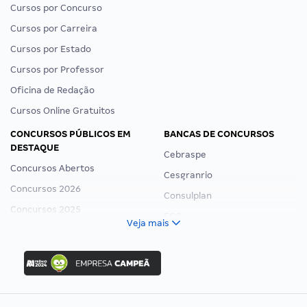
Cursos por Concurso
Cursos por Carreira
Cursos por Estado
Cursos por Professor
Oficina de Redação
Cursos Online Gratuitos
CONCURSOS PÚBLICOS EM
BANCAS DE CONCURSOS
DESTAQUE
Cebraspe
Concursos Abertos
Cesgranrio
Concursos 2026
Consulplan
Concursos 2025
FCC
Veja mais
Concurso Nacional Unificado
FGV
Concurso Ibama
Idecan
Concurso MPU
Selecon
Editais publicados
Uniase