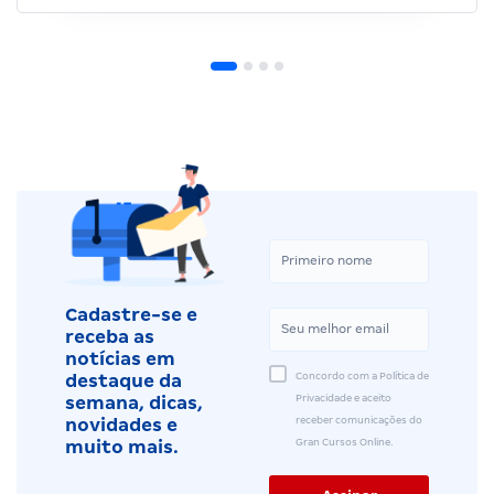
Cadastre-se e
receba as
notícias em
Concordo com a Política de
destaque da
Privacidade e aceito
semana, dicas,
receber comunicações do
novidades e
Gran Cursos Online.
muito mais.