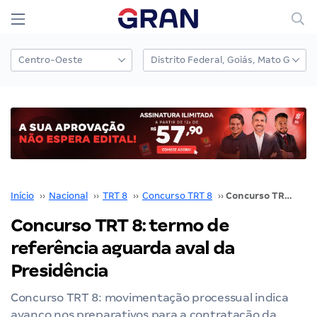
Início
››
Nacional
››
TRT 8
››
Concurso TRT 8
››
Concurso TRT 8: termo de referência aguarda aval da Presidência
Concurso TRT 8: termo de
referência aguarda aval da
Presidência
Concurso TRT 8: movimentação processual indica
avanço nos preparativos para a contratação da