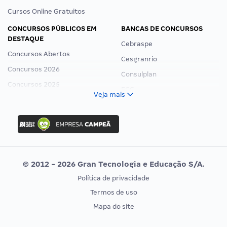
Cursos Online Gratuitos
CONCURSOS PÚBLICOS EM
BANCAS DE CONCURSOS
DESTAQUE
Cebraspe
Concursos Abertos
Cesgranrio
Concursos 2026
Consulplan
Concursos 2025
FCC
Veja mais
Concurso Nacional Unificado
FGV
Concurso Ibama
Idecan
Concurso MPU
Selecon
Editais publicados
Uniase
© 2012 - 2026 Gran Tecnologia e Educação S/A.
Vunesp
Política de privacidade
CONCURSOS POR PROFISSÃO
EXAME DE ORDEM
Termos de uso
Concursos Administrativos
OAB
Mapa do site
Concursos Educação
Prova OAB