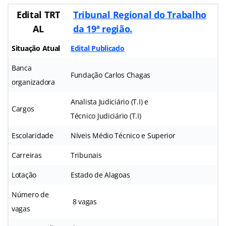
Edital TRT
Tribunal Regional do Trabalho
AL
da 19ª região.
Situação Atual
Edital Publicado
Banca
Fundação Carlos Chagas
organizadora
Analista Judiciário (T.I) e
Cargos
Técnico Judiciário (T.I)
Escolaridade
Níveis Médio Técnico e Superior
Carreiras
Tribunais
Lotação
Estado de Alagoas
Número de
8 vagas
vagas