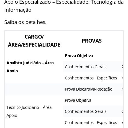
Apoio Especializado – Especialidade: Tecnologia da
Informação
Saiba os detalhes.
CARGO/
PROVAS
ÁREA/ESPECIALIDADE
Q
Prova Objetiva
Analista Judiciário – Área
Conhecimentos Gerais
20
Apoio
Conhecimentos Específicos
40
Prova Discursiva-Redação
1
Prova Objetiva
Técnico Judiciário – Área
Conhecimentos Gerais
20
Apoio
Conhecimentos Específicos
40