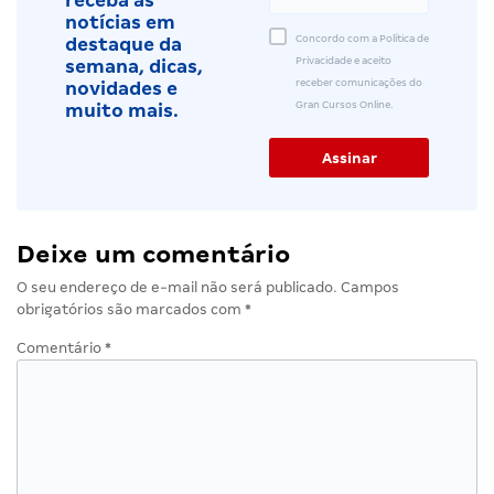
receba as
notícias em
Concordo com a Política de
destaque da
Privacidade e aceito
semana, dicas,
receber comunicações do
novidades e
Gran Cursos Online.
muito mais.
Deixe um comentário
O seu endereço de e-mail não será publicado.
Campos
obrigatórios são marcados com
*
Comentário
*