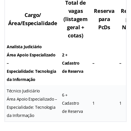
Total de
vagas
Reserva
Res
Cargo/
(listagem
para
p
Área/Especialidade
geral +
PcDs
Ne
cotas)
Analista Judiciário
Área
Apoio Especializado
2 +
–
Cadastro
–
–
Especialidade: Tecnologia
de Reserva
da Informação
Técnico Judiciário
6 +
Área
Apoio Especializado –
Cadastro
1
1
Especialidade: Tecnologia
de Reserva
da Informação