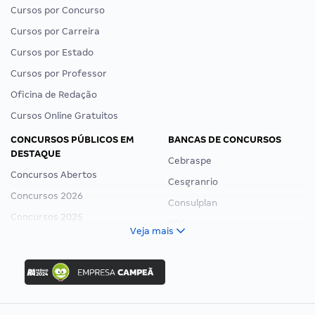
Cursos por Concurso
Cursos por Carreira
Cursos por Estado
Cursos por Professor
Oficina de Redação
Cursos Online Gratuitos
CONCURSOS PÚBLICOS EM
BANCAS DE CONCURSOS
DESTAQUE
Cebraspe
Concursos Abertos
Cesgranrio
Concursos 2026
Consulplan
Concursos 2025
FCC
Veja mais
Concurso Nacional Unificado
FGV
Concurso Ibama
Idecan
Concurso MPU
Selecon
Editais publicados
Uniase