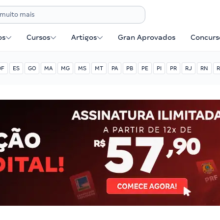
os
Cursos
Artigos
Gran Aprovados
Concurse
DF
ES
GO
MA
MG
MS
MT
PA
PB
PE
PI
PR
RJ
RN
R