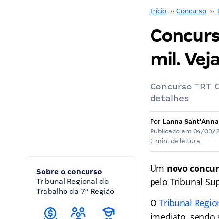
Início
››
Concurso
››
Concurso
mil. Vej
Concurso TRT CE
detalhes
Por
Lanna Sant'Anna
Publicado em
04/03/
3 min. de leitura
Um
novo concur
Sobre o concurso
pelo Tribunal Sup
Tribunal Regional do
Trabalho da 7ª Região
O
Tribunal Regio
imediato, sendo 