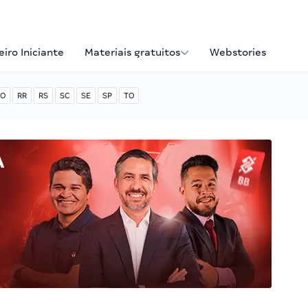
iro Iniciante
Materiais gratuitos
Webstories
O
RR
RS
SC
SE
SP
TO