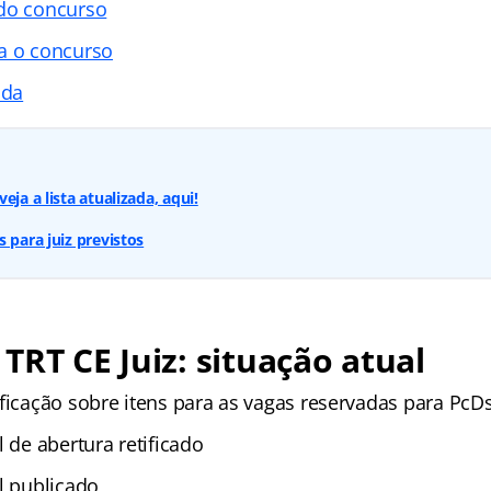
 do concurso
a o concurso
ada
eja a lista atualizada, aqui!
 para juiz previstos
TRT CE Juiz: situação atual
ificação sobre itens para as vagas reservadas para PcD
l de abertura retificado
l publicado