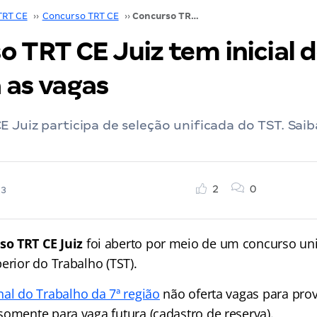
TRT CE
››
Concurso TRT CE
››
Concurso TRT CE Juiz tem inicial de R$ 32 mil. Veja as vagas
 TRT CE Juiz tem inicial d
a as vagas
 Juiz participa de seleção unificada do TST. Saib
2
0
23
so TRT CE Juiz
foi aberto por meio de um concurso un
erior do Trabalho (TST).
nal do Trabalho da 7ª região
não oferta vagas para pro
somente para vaga futura (cadastro de reserva).