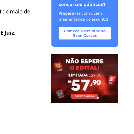
concursos públicos?
4 de maio de
Prepare-se com quem
mais entende do assunto!
Comece a estudar no
E Juiz
:
Gran Cursos