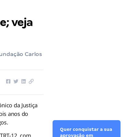
; veja
Fundação Carlos
ônico da Justiça
ois anos do
os.
Quer conquistar a sua
 TRT-12, com
aprovação em