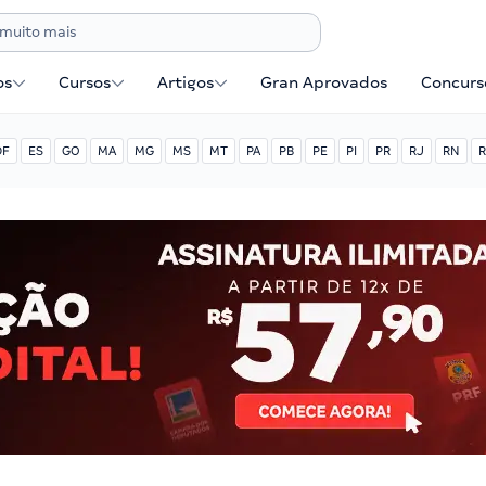
os
Cursos
Artigos
Gran Aprovados
Concurse
DF
ES
GO
MA
MG
MS
MT
PA
PB
PE
PI
PR
RJ
RN
R