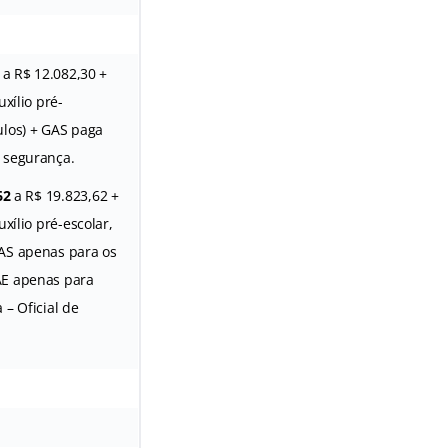
a R$ 12.082,30 +
uxílio pré-
ulos) + GAS paga
 segurança.
62
a R$ 19.823,62 +
uxílio pré-escolar,
GAS apenas para os
AE apenas para
a – Oficial de