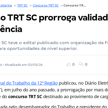
Catarina
››
TRT SC
››
Concurso TRT SC
››
Concurso TRT SC prorroga validade; veja nova vigência
o TRT SC prorroga validade
gência
 SC teve o edital publicado com organização da 
ra oportunidades de nível superior.
0
0
26
• Atualizado em
03/03/26
nal do Trabalho da 12ª Região
publicou, no Diário Eletr
T), em julho do ano passado, a prorrogação por mais d
e do
concurso TRT SC
destinado ao provimento de carg
mada pelo desembargador do Trabalho e presidente do