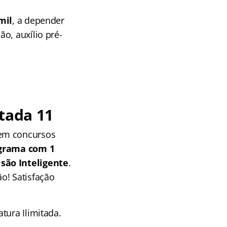
mil
, a depender
o, auxílio pré-
tada 11
 em concursos
grama com 1
isão Inteligente
.
o! Satisfação
tura Ilimitada.