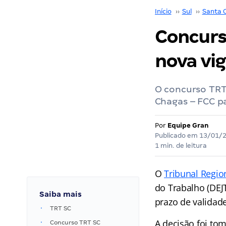
Início
››
Sul
››
Santa 
Concurs
nova vi
O concurso TRT
Chagas – FCC pa
Por
Equipe Gran
Publicado em
13/01/
1 min. de leitura
O
Tribunal Regio
do Trabalho (DEJ
Saiba mais
prazo de validad
TRT SC
A decisão foi to
Concurso TRT SC