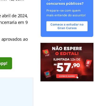
concursos públicos?
Prepare-se com quem
abril de 2024,
mais entende do assunto!
encerraria em 9
Comece a estudar no
Gran Cursos
s aprovados ao
app!