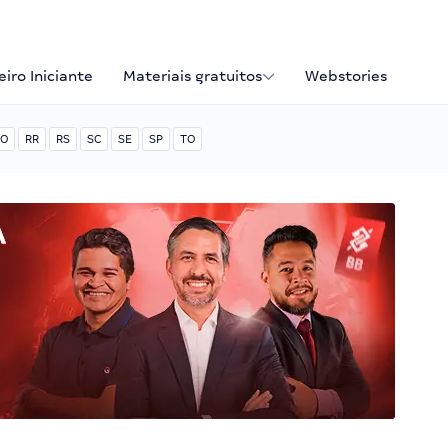
iro Iniciante
Materiais gratuitos
Webstories
O
RR
RS
SC
SE
SP
TO