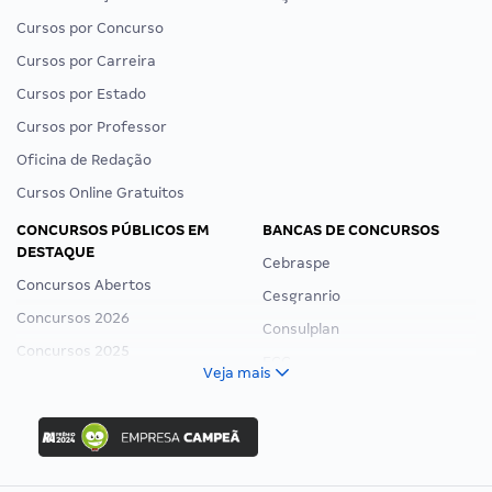
Cursos por Concurso
Cursos por Carreira
Cursos por Estado
Cursos por Professor
Oficina de Redação
Cursos Online Gratuitos
CONCURSOS PÚBLICOS EM
BANCAS DE CONCURSOS
DESTAQUE
Cebraspe
Concursos Abertos
Cesgranrio
Concursos 2026
Consulplan
Concursos 2025
FCC
Veja mais
Concurso Nacional Unificado
FGV
Concurso Ibama
Idecan
Concurso MPU
Selecon
Editais publicados