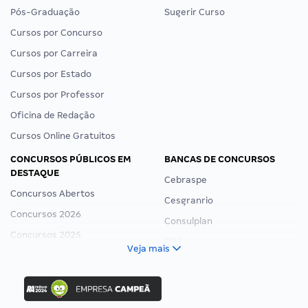
Pós-Graduação
Sugerir Curso
Cursos por Concurso
Cursos por Carreira
Cursos por Estado
Cursos por Professor
Oficina de Redação
Cursos Online Gratuitos
CONCURSOS PÚBLICOS EM
BANCAS DE CONCURSOS
DESTAQUE
Cebraspe
Concursos Abertos
Cesgranrio
Concursos 2026
Consulplan
Concursos 2025
FCC
Veja mais
Concurso Nacional Unificado
FGV
Concurso Ibama
Idecan
Concurso MPU
Selecon