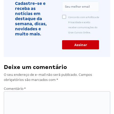
Cadastre-se e
receba as
notícias em
Concordo com a Política de
destaque da
Privacidade e aceito
semana, dicas,
receber comunicações do
novidades e
Gran Cursos Online.
muito mais.
Deixe um comentário
O seu endereço de e-mail não será publicado.
Campos
obrigatórios são marcados com
*
Comentário
*