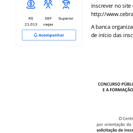
inscrever no site
http://www.cebra
R$
389
Superior
21.013
vagas
A banca organiz
de início das ins
Acompanhar