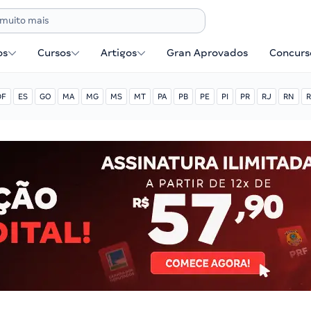
os
Cursos
Artigos
Gran Aprovados
Concurse
DF
ES
GO
MA
MG
MS
MT
PA
PB
PE
PI
PR
RJ
RN
R