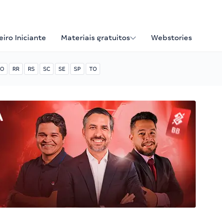
iro Iniciante
Materiais gratuitos
Webstories
O
RR
RS
SC
SE
SP
TO