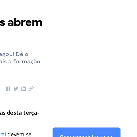
es abrem
egou! Dê o
ais a formação
as desta terça-
ral
devem se
Quer conquistar a sua