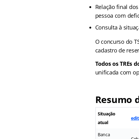
Relação final do
pessoa com defic
Consulta à situaç
O concurso do TS
cadastro de reser
Todos os TREs d
unificada com opo
Resumo do
Situação
edi
atual
Banca
Ceb