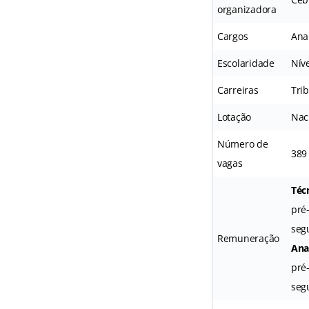
organizadora
Cargos
Anal
Escolaridade
Nív
Carreiras
Tri
Lotação
Nac
Número de
389
vagas
Técn
pré
seg
Remuneração
Anal
pré
segu