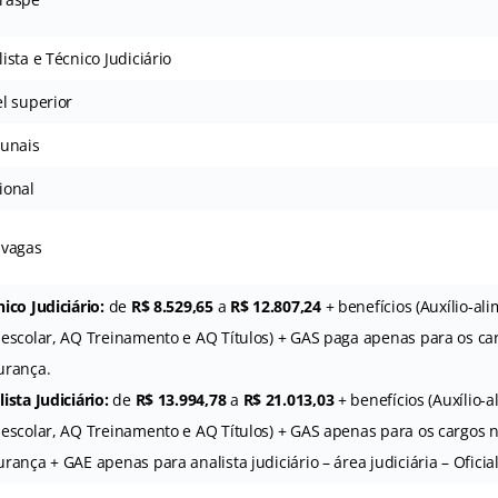
ista e Técnico Judiciário
el superior
bunais
ional
 vagas
ico Judiciário:
de
R$ 8.529,65
a
R$ 12.807,24
+ benefícios (Auxílio-ali
-escolar, AQ Treinamento e AQ Títulos) + GAS paga apenas para os ca
urança.
ista Judiciário:
de
R$ 13.994,78
a
R$ 21.013,03
+ benefícios (Auxílio-a
-escolar, AQ Treinamento e AQ Títulos) + GAS apenas para os cargos 
rança + GAE apenas para analista judiciário – área judiciária – Oficial