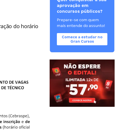
aprovação em
concursos públicos?
Prepare-se com quem
ração do horário
mais entende do assunto!
Comece a estudar no
Gran Cursos