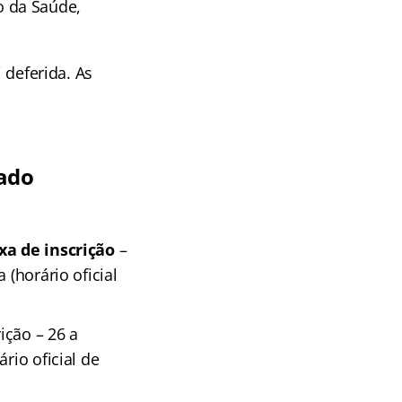
o da Saúde,
 deferida. As
cado
xa de inscrição
–
 (horário oficial
ição – 26 a
rio oficial de