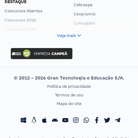
DESTAQUE
Cebraspe
Concursos Abertos
Cesgranrio
Concursos 2026
Consulplan
Concursos 2025
FCC
Veja mais
Concurso Nacional Unificado
FGV
Concurso Ibama
Idecan
Concurso MPU
Selecon
Editais publicados
Uniase
© 2012 - 2026 Gran Tecnologia e Educação S/A.
Vunesp
Política de privacidade
CONCURSOS POR PROFISSÃO
EXAME DE ORDEM
Termos de uso
Concursos Administrativos
OAB
Mapa do site
Concursos Educação
Prova OAB
Concursos Fiscais
Calendário OAB
Concursos Jurídicos
Questões OAB
Concursos Militares
Recursos OAB