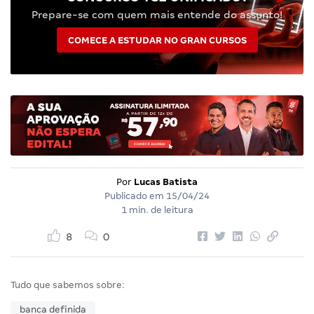
Prepare-se com quem mais entende do assunto!
COMECE A ESTUDAR NO GRAN CURSOS
Por
Lucas Batista
Publicado em
15/04/24
1 min. de leitura
8
0
Tudo que sabemos sobre:
banca definida