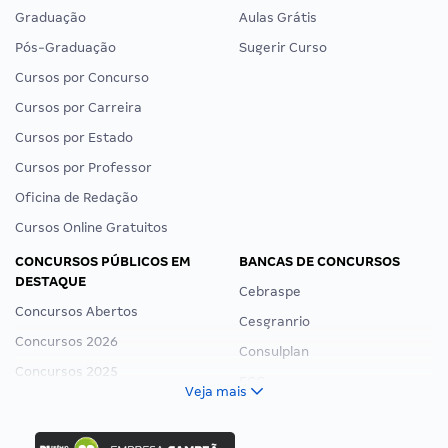
Graduação
Aulas Grátis
Pós-Graduação
Sugerir Curso
Cursos por Concurso
Cursos por Carreira
Cursos por Estado
Cursos por Professor
Oficina de Redação
Cursos Online Gratuitos
CONCURSOS PÚBLICOS EM
BANCAS DE CONCURSOS
DESTAQUE
Cebraspe
Concursos Abertos
Cesgranrio
Concursos 2026
Consulplan
Concursos 2025
FCC
Veja mais
Concurso Nacional Unificado
FGV
Concurso Ibama
Idecan