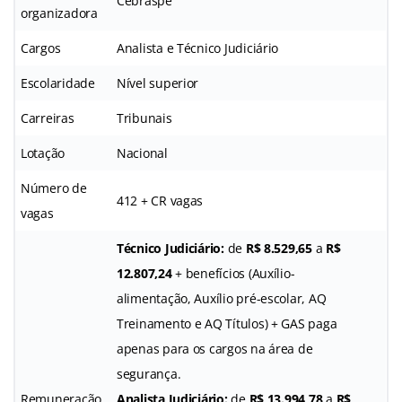
Cebraspe
organizadora
Cargos
Analista e Técnico Judiciário
Escolaridade
Nível superior
Carreiras
Tribunais
Lotação
Nacional
Número de
412 + CR vagas
vagas
Técnico Judiciário:
de
R$ 8.529,65
a
R$
12.807,24
+ benefícios (Auxílio-
alimentação, Auxílio pré-escolar, AQ
Treinamento e AQ Títulos) + GAS paga
apenas para os cargos na área de
segurança.
Remuneração
Analista Judiciário:
de
R$ 13.994,78
a
R$