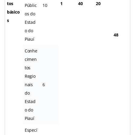
tos
1
40
20
Públic
10
básico
os do
s
Estad
o do
48
Piauí
Conhe
cimen
tos
Regio
nais
6
do
Estad
o do
Piauí
Especí