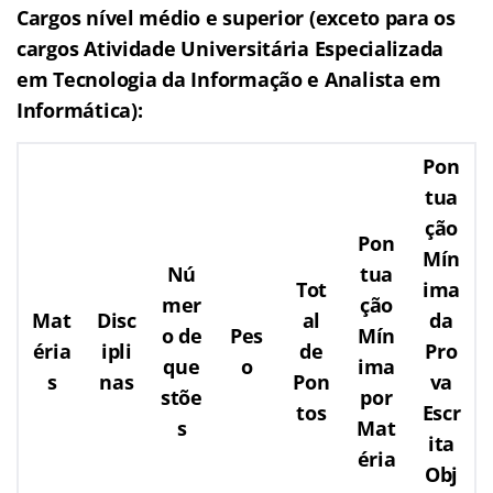
Cargos nível médio e superior (exceto para os
cargos Atividade Universitária Especializada
em Tecnologia da Informação e Analista em
Informática):
Pon
tua
ção
Pon
Mín
Nú
tua
Tot
ima
mer
ção
Mat
Disc
al
da
o de
Pes
Mín
éria
ipli
de
Pro
que
o
ima
s
nas
Pon
va
stõe
por
tos
Escr
s
Mat
ita
éria
Obj