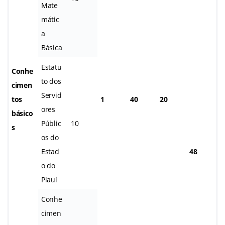
Mate
mátic
a
Básica
Estatu
Conhe
to dos
cimen
Servid
tos
1
40
20
ores
básico
Públic
10
s
os do
Estad
48
o do
Piauí
Conhe
cimen