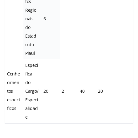
tos
Regio
nais
6
do
Estad
o do
Piauí
Especí
Conhe
fica
cimen
do
tos
Cargo/
20
2
40
20
especí
Especi
ficos
alidad
e