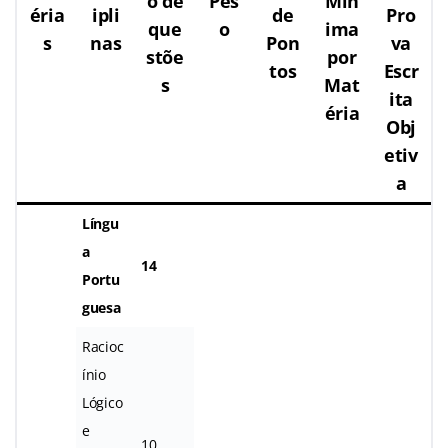
o de
Pes
Mín
éria
ipli
de
Pro
que
o
ima
s
nas
Pon
va
stõe
por
tos
Escr
s
Mat
ita
éria
Obj
etiv
a
Língu
a
14
Portu
guesa
Racioc
ínio
Lógico
e
10