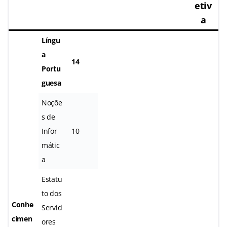
etiv
a
Língu
a
14
Portu
guesa
Noçõe
s de
Infor
10
mátic
a
Estatu
to dos
Conhe
Servid
cimen
ores