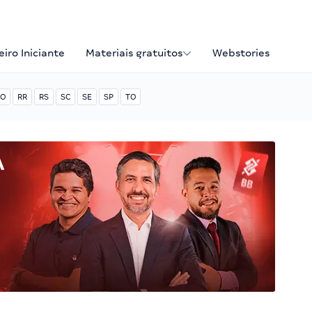
iro Iniciante
Materiais gratuitos
Webstories
O
RR
RS
SC
SE
SP
TO