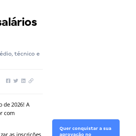
alários
édio, técnico e
o de 2026! A
or com
Quer conquistar a sua
zar as inscrições
aprovação no