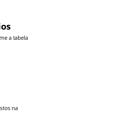
ios
rme a tabela
istos na