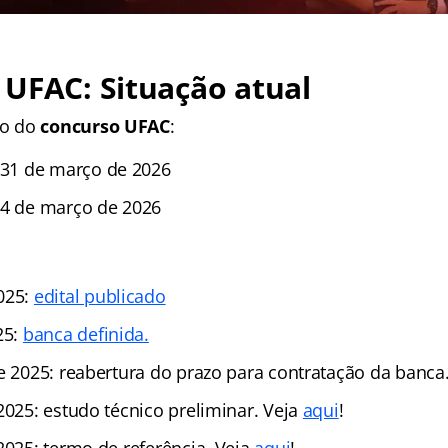
UFAC: Situação atual
co do
concurso UFAC
:
 31 de março de 2026
04 de março de 2026
025:
edital publicado
25:
banca definida.
de 2025: reabertura do prazo para contratação da banca
2025: estudo técnico preliminar. Veja
aqui
!
2025: termo de referência. Veja
aqui
!