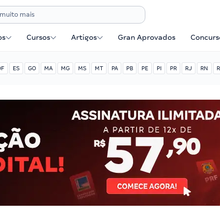
os
Cursos
Artigos
Gran Aprovados
Concurse
DF
ES
GO
MA
MG
MS
MT
PA
PB
PE
PI
PR
RJ
RN
R