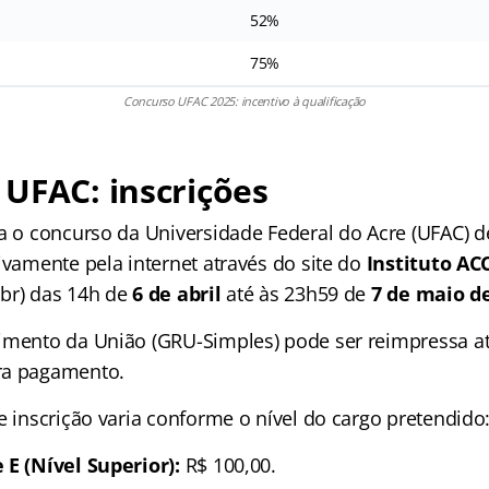
52%
75%
Concurso UFAC 2025: incentivo à qualificação
UFAC: inscrições
ra o concurso da Universidade Federal do Acre (UFAC) 
ivamente pela internet através do site do
Instituto AC
br) das 14h de
6 de abril
até às 23h59 de
7 de maio d
imento da União (GRU-Simples) pode ser reimpressa at
ra pagamento.
e inscrição varia conforme o nível do cargo pretendido
 E (Nível Superior):
R$ 100,00.