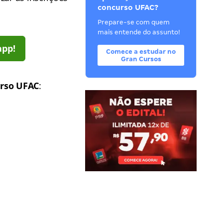
concurso UFAC?
Prepare-se com quem
mais entende do assunto!
app!
Comece a estudar no
Gran Cursos
rso UFAC
: