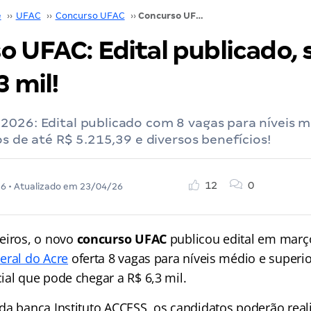
e
››
UFAC
››
Concurso UFAC
››
Concurso UFAC: Edital publicado, salários de R$ 6,3 mil!
 UFAC: Edital publicado, s
3 mil!
026: Edital publicado com 8 vagas para níveis m
ios de até R$ 5.215,39 e diversos benefícios!
12
0
26
• Atualizado em
23/04/26
eiros, o novo
concurso UFAC
publicou edital em març
eral do Acre
oferta 8 vagas para níveis médio e superi
ial que pode chegar a R$ 6,3 mil.
da banca Instituto ACCESS, os candidatos poderão reali