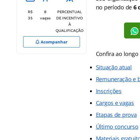
no período de
6 
R$
8
PERCENTUAL
35
vagas
DE INCENTIVO
À
QUALIFICAÇÃO
Acompanhar
Confira ao longo
Situação atual
Remuneração e b
Inscrições
Cargos e vagas
Etapas de prova
Último concurso
Materiais gratuit