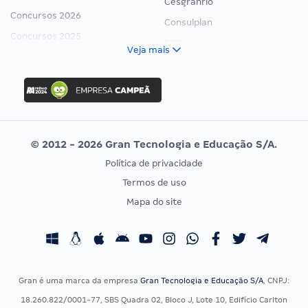
Cesgranrio
Concursos 2026
Consulplan
Concursos 2025
FCC
Veja mais
Concurso Nacional Unificado
FGV
Concurso Ibama
Idecan
Concurso MPU
Selecon
Editais publicados
Uniase
© 2012 - 2026 Gran Tecnologia e Educação S/A.
Vunesp
Política de privacidade
CONCURSOS POR PROFISSÃO
EXAME DE ORDEM
Termos de uso
Concursos Administrativos
OAB
Mapa do site
Concursos Educação
Prova OAB
Concursos Fiscais
Calendário OAB
Concursos Jurídicos
Questões OAB
Concursos Militares
Recursos OAB
Gran é uma marca da empresa
Gran Tecnologia e Educação S/A
, CNPJ:
Concursos Policiais
Exame de Ordem
18.260.822/0001-77, SBS Quadra 02, Bloco J, Lote 10, Edifício Carlton