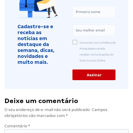
Cadastre-se e
receba as
notícias em
Concordo com a Política de
destaque da
Privacidade e aceito
semana, dicas,
receber comunicações do
novidades e
Gran Cursos Online.
muito mais.
Deixe um comentário
O seu endereço de e-mail não será publicado.
Campos
obrigatórios são marcados com
*
Comentário
*