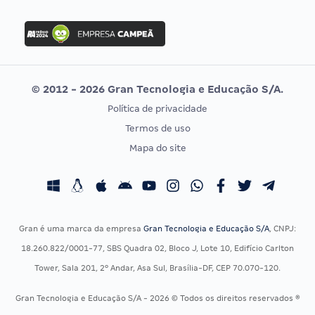
FGV
Concurso Ibama
Idecan
Concurso MPU
Selecon
Editais publicados
Uniase
© 2012 - 2026 Gran Tecnologia e Educação S/A.
Vunesp
Política de privacidade
CONCURSOS POR PROFISSÃO
EXAME DE ORDEM
Termos de uso
Concursos Administrativos
OAB
Mapa do site
Concursos Educação
Prova OAB
Concursos Fiscais
Calendário OAB
Concursos Jurídicos
Questões OAB
Concursos Militares
Recursos OAB
Gran é uma marca da empresa
Gran Tecnologia e Educação S/A
, CNPJ:
Concursos Policiais
Exame de Ordem
18.260.822/0001-77, SBS Quadra 02, Bloco J, Lote 10, Edifício Carlton
Concursos Saúde
Tower, Sala 201, 2º Andar, Asa Sul, Brasília-DF, CEP 70.070-120.
Concursos Tribunais
Gran Tecnologia e Educação S/A - 2026 © Todos os direitos reservados ®
Residência Multiprofissional