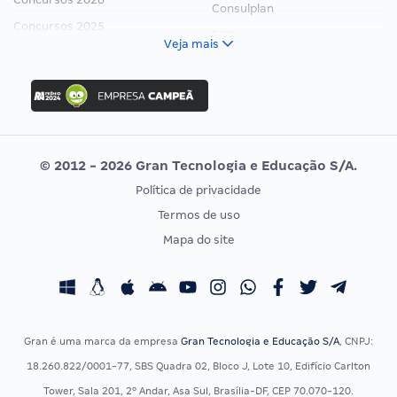
Consulplan
Concursos 2025
FCC
Veja mais
Concurso Nacional Unificado
FGV
Concurso Ibama
Idecan
Concurso MPU
Selecon
Editais publicados
Uniase
© 2012 - 2026 Gran Tecnologia e Educação S/A.
Vunesp
Política de privacidade
CONCURSOS POR PROFISSÃO
EXAME DE ORDEM
Termos de uso
Concursos Administrativos
OAB
Mapa do site
Concursos Educação
Prova OAB
Concursos Fiscais
Calendário OAB
Concursos Jurídicos
Questões OAB
Concursos Militares
Recursos OAB
Gran é uma marca da empresa
Gran Tecnologia e Educação S/A
, CNPJ:
Concursos Policiais
Exame de Ordem
18.260.822/0001-77, SBS Quadra 02, Bloco J, Lote 10, Edifício Carlton
Concursos Saúde
Tower, Sala 201, 2º Andar, Asa Sul, Brasília-DF, CEP 70.070-120.