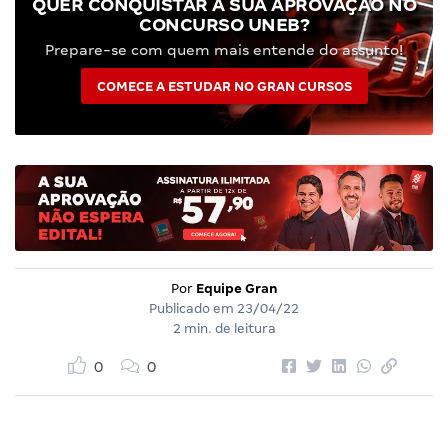
QUER CONQUISTAR A SUA APROVAÇÃO NO
CONCURSO UNEB?
Prepare-se com quem mais entende do assunto!
COMECE A ESTUDAR NO GRAN CURSOS
Por
Equipe Gran
Publicado em
23/04/22
2 min. de leitura
0
0