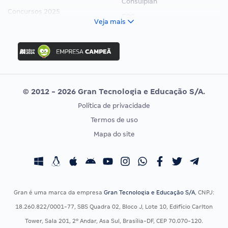
Consulplan
Concursos 2025
FCC
Veja mais
Concurso Nacional Unificado
FGV
Concurso Ibama
Idecan
Concurso MPU
Selecon
Editais publicados
Uniase
© 2012 - 2026 Gran Tecnologia e Educação S/A.
Vunesp
Política de privacidade
CONCURSOS POR PROFISSÃO
EXAME DE ORDEM
Termos de uso
Concursos Administrativos
OAB
Mapa do site
Concursos Educação
Prova OAB
Concursos Fiscais
Calendário OAB
Concursos Jurídicos
Questões OAB
Concursos Militares
Recursos OAB
Gran é uma marca da empresa
Gran Tecnologia e Educação S/A
, CNPJ:
Concursos Policiais
Exame de Ordem
18.260.822/0001-77, SBS Quadra 02, Bloco J, Lote 10, Edifício Carlton
Concursos Saúde
Tower, Sala 201, 2º Andar, Asa Sul, Brasília-DF, CEP 70.070-120.