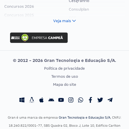
Cesgranrio
Concursos 2026
Consulplan
Concursos 2025
FCC
Veja mais
Concurso Nacional Unificado
FGV
Concurso Ibama
Idecan
Concurso MPU
Selecon
Editais publicados
Uniase
© 2012 - 2026 Gran Tecnologia e Educação S/A.
Vunesp
Política de privacidade
CONCURSOS POR PROFISSÃO
EXAME DE ORDEM
Termos de uso
Concursos Administrativos
OAB
Mapa do site
Concursos Educação
Prova OAB
Concursos Fiscais
Calendário OAB
Concursos Jurídicos
Questões OAB
Concursos Militares
Recursos OAB
Gran é uma marca da empresa
Gran Tecnologia e Educação S/A
, CNPJ:
Concursos Policiais
Exame de Ordem
18.260.822/0001-77, SBS Quadra 02, Bloco J, Lote 10, Edifício Carlton