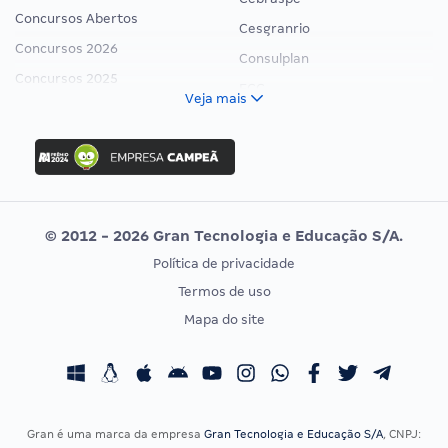
Concursos Abertos
Cesgranrio
Concursos 2026
Consulplan
Concursos 2025
FCC
Veja mais
Concurso Nacional Unificado
FGV
Concurso Ibama
Idecan
Concurso MPU
Selecon
Editais publicados
Uniase
© 2012 - 2026 Gran Tecnologia e Educação S/A.
Vunesp
Política de privacidade
CONCURSOS POR PROFISSÃO
EXAME DE ORDEM
Termos de uso
Concursos Administrativos
OAB
Mapa do site
Concursos Educação
Prova OAB
Concursos Fiscais
Calendário OAB
Concursos Jurídicos
Questões OAB
Concursos Militares
Recursos OAB
Gran é uma marca da empresa
Gran Tecnologia e Educação S/A
, CNPJ: