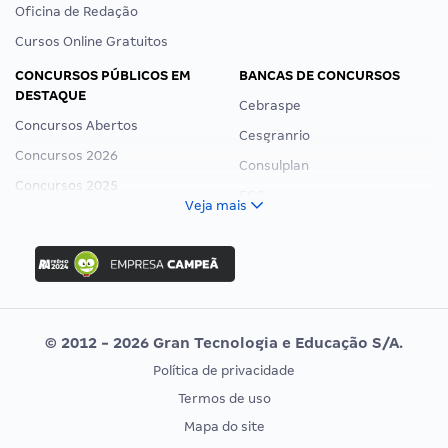
Oficina de Redação
Cursos Online Gratuitos
CONCURSOS PÚBLICOS EM
BANCAS DE CONCURSOS
DESTAQUE
Cebraspe
Concursos Abertos
Cesgranrio
Concursos 2026
Consulplan
Concursos 2025
FCC
Veja mais
Concurso Nacional Unificado
FGV
Concurso Ibama
Idecan
Concurso MPU
Selecon
Editais publicados
Uniase
© 2012 - 2026 Gran Tecnologia e Educação S/A.
Vunesp
Política de privacidade
CONCURSOS POR PROFISSÃO
EXAME DE ORDEM
Termos de uso
Concursos Administrativos
OAB
Mapa do site
Concursos Educação
Prova OAB